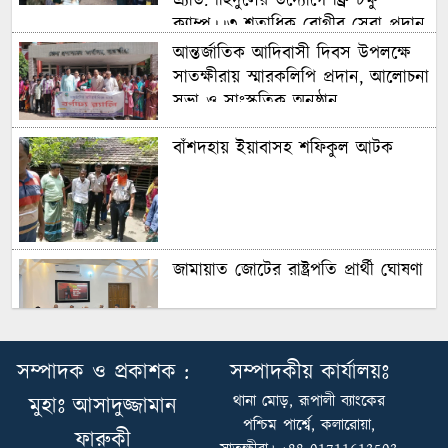
এ্যাড.শহিদুলের উদ্যোগে ফ্রি চক্ষু
ক্যাম্প।।৩ শতাধিক রোগীর সেবা প্রদান
আন্তর্জাতিক আদিবাসী দিবস উপলক্ষে
সাতক্ষীরায় স্মারকলিপি প্রদান, আলোচনা
সভা ও সাংস্কৃতিক অনুষ্ঠান
বাঁশদহায় ইয়াবাসহ শফিকুল আটক
জামায়াত জোটের রাষ্ট্রপতি প্রার্থী ঘোষণা
দেবহাটায় কবি কাজী নজরুল ইসলামের
সম্পাদক ও প্রকাশক :
সম্পাদকীয় কার্যালয়ঃ
মৃত্যু বার্ষিকী উপলক্ষে প্রস্তুতি মূলক সভা
থানা মোড়, রূপালী ব্যাংকের
মুহাঃ আসাদুজ্জামান
পশ্চিম পার্শ্বে, কলারোয়া,
ফারুকী