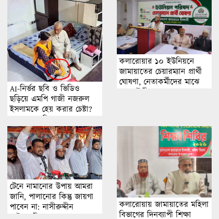
কলারোয়ার ১০ ইউনিয়নে
জামায়াতের চেয়ারম্যান প্রার্থী
ঘোষণা, নেতাকর্মীদের মাঝে
AI-নির্ভর ছবি ও ভিডিও
নতুন উদ্দীপনা
ছড়িয়ে এমপি গাজী নজরুল
ইসলামকে হেয় করার চেষ্টা?
অনুসন্ধানে মিলছে না বাস্তব
ঘটনার প্রমাণ
টেনে নামানোর উপায় আমরা
জানি, পালানোর কিন্তু জায়গা
কলারোয়ায় জামায়াতের মহিলা
পাবেন না: নাসীরুদ্দীন
বিভাগের দিনব্যাপী শিক্ষা
পাটওয়ারী