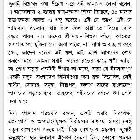
জুলাই বিপ্লবের কথা উল্লেখ করে এই জামায়াত নেতা বলেন,
এ আন্দোলনে ২ হাজার ছাত্র-জনতা জীবন দিয়েছে, ৪০ হাজার
ছাত্র-জনতা আহত ও পঙ্গু হয়েছে। এই যে ত্যাগ, এই যে
আত্মদান, রক্তদান, যারা চলে গেল তারা তো বিজয় দেখে
যেতে পারল না। তাদের স্ত্রী-সন্তান-শিশুরা কাঁদে, আহতরা
হাসপাতালে, মুক্তির স্বাদ তারা পাচ্ছে না। যারা আত্মত্যাগ করে
গেল, তাদের রক্তের এই ঋণ, এই ত্যাগ আমাদের শোধ
করতে হবে। আমরা সবাই তাদের রক্তের কাছে ঋণী আছি।
তা শোধ করার একটাই উপায় তা হচ্ছে, তারা যে ইনসাফপূর্ণ
একটি নতুন বাংলাদেশ বিনির্মাণের জন্য রক্ত দিয়েছিল, সেই
স্বাধীন, সোনার, সমৃদ্ধ, নিরাপদ, কল্যাণ রাষ্ট্রের বাংলাদেশ
আমাদের গড়তে হবে। তাহলেই শহীদদের রক্তের ঋণ শোধ
করা যাবে।
মিয়া গোলাম পরওয়ার বলেন, একটি অবাধ, নিরপেক্ষ,
গ্রহণযোগ্য ও অংশগ্রহণমূলক নির্বাচনের মাধ্যমে আমরা সেই
নতুন বাংলাদেশ গড়তে চাই। কিন্তু সেখানেও অন্তরায়। জুলাই
অভ্যুত্থানে ছাত্র-জনতার ঐক্যের চেতনা ছিল, কোনো ষড়যন্ত্র