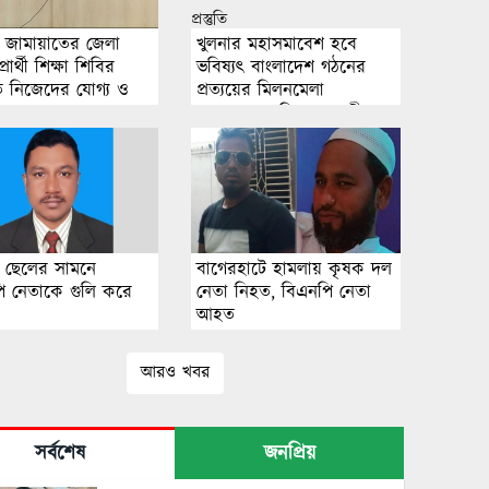
য় জামায়াতের জেলা
খুলনার মহাসমাবেশ হবে
রার্থী শিক্ষা শিবির
ভবিষ্যৎ বাংলাদেশ গঠনের
িত নিজেদের যোগ্য ও
প্রত্যয়ের মিলনমেলা
করে গড়ে তোলার
মহাসমাবেশ ঘিরে সাতক্ষীরা
কেন্দ্রীয় নেতৃবৃন্দের
জামায়াতের ব্যাপক প্রস্তুতি
য় ছেলের সামনে
বাগেরহাটে হামলায় কৃষক দল
ি নেতাকে গুলি করে
নেতা নিহত, বিএনপি নেতা
আহত
আরও খবর
সর্বশেষ
জনপ্রিয়