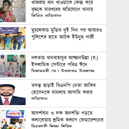
খাজরায় ধান খাওয়াকে কেন্দ্র করে
বৃদ্ধকে মারধরের অভিযোগে থানায়
লিখিত অভিযোগ
মুচলেকায় মুক্তির দুই দিন পর আবারও
পুলিশের হাতে আটক ইউনুছ গাজী
নলতায় খানবাহাদুর আহ্ছানউল্লা (র.)
ইসলামিক সেন্টারে পবিত্র ঈদে
মিলাদুন্নবী (স.) উপযাপন উপলক্ষে
পরামর্শ সভা অনুষ্ঠিত
তদন্ত ছাড়াই বিএনপি নেতা জাকির
হোসেনকে মামলায় আসামি করার
অভিযোগ
আদর্শবান ও দক্ষ জনশক্তি গড়তে
কলারোয়ায় শ্রমিক কল্যাণ ফেডারেশনের
দিনব্যাপী শিক্ষা শিবির