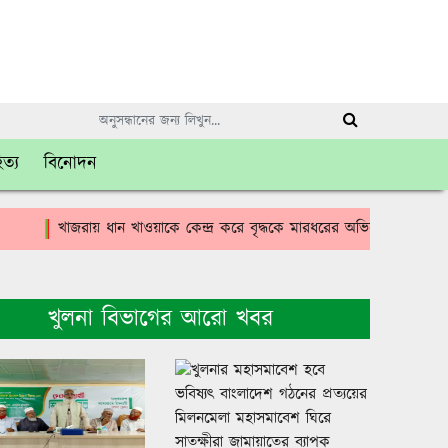
িত্য
বিনোদন
খাজরায় ধান খাওয়াকে কেন্দ্র করে বৃদ্ধকে মারধরের অভিযোগে থানায় লিখ
খুলনা বিভাগের আরো খবর