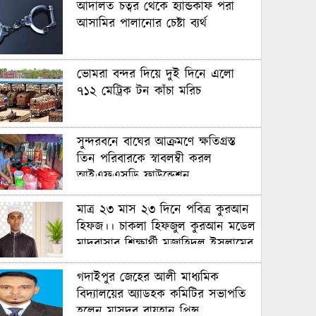
আদালত চত্বর থেকে হ্যান্ডকাফ পরা
আসামির পালানোর চেষ্টা ব্যর্থ
ভোমরা বন্দর দিয়ে দুই দিনে এলো
৭১২ মেট্রিক টন কাঁচা মরিচ
সুন্দরবনে বাঘের আক্রমণে ক্ষতিগ্রস্ত
তিন পরিবারকে স্বাবলম্বী করল
আইএফএসডি ফাউন্ডেশন
মাত্র ২৩ মাস ২৩ দিনে পবিত্র কুরআন
হিফজ।। চাকলা হিফজুল কুরআন মডেল
মাদরাসার শিক্ষার্থী মুজাহিদুল ইসলামের
অনন্য কৃতিত্ব
গদাইপুর জেহের আলী মাধ্যমিক
বিদ্যালয়ের অ্যাডহক কমিটির সভাপতি
হলেন মাসুদুর রায়হান প্রিন্স