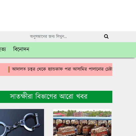
িত্য
বিনোদন
আদালত চত্বর থেকে হ্যান্ডকাফ পরা আসামির পালানোর চেষ্টা ব্যর্থ
ভোমরা 
সাতক্ষীরা বিভাগের আরো খবর