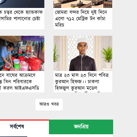
চত্বর থেকে হ্যান্ডকাফ
ভোমরা বন্দর দিয়ে দুই দিনে
সামির পালানোর চেষ্টা
এলো ৭১২ মেট্রিক টন কাঁচা
মরিচ
বনে বাঘের আক্রমণে
মাত্র ২৩ মাস ২৩ দিনে পবিত্র
্রস্ত তিন পরিবারকে
কুরআন হিফজ।। চাকলা
লম্বী করল আইএফএসডি
হিফজুল কুরআন মডেল
েশন
মাদরাসার শিক্ষার্থী মুজাহিদুল
ইসলামের অনন্য কৃতিত্ব
আরও খবর
সর্বশেষ
জনপ্রিয়