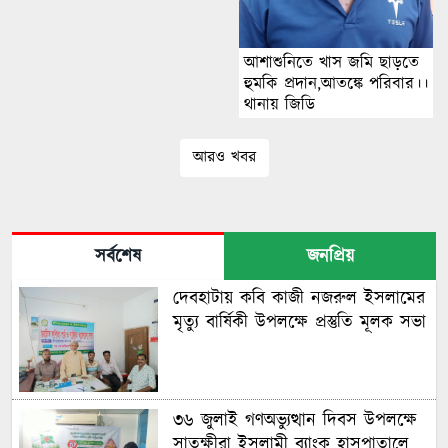
আশাশুনিতে খাস জমি ছাড়তে
হুমকি প্রদান,আতঙ্কে পরিবার।।
থানায় জিডি
আরও খবর
সর্বশেষ
জনপ্রিয়
দেবহাটায় কবি কাজী নজরুল ইসলামের
মৃত্যু বার্ষিকী উপলক্ষে প্রস্তুতি মূলক সভা
৩৬ জুলাই গণঅভ্যুত্থান দিবস উপলক্ষে
সাতক্ষীরা ইসলামী ব্যাংক হাসপাতালে