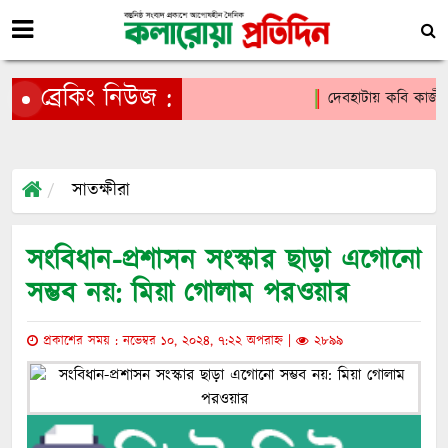
ব্রেকিং নিউজ :
দেবহাটায় কবি কাজী নজর
সাতক্ষীরা
সংবিধান-প্রশাসন সংস্কার ছাড়া এগোনো
সম্ভব নয়: মিয়া গোলাম পরওয়ার
প্রকাশের সময় : নভেম্বর ১০, ২০২৪, ৭:২২ অপরাহ্ন |
২৮৯৯