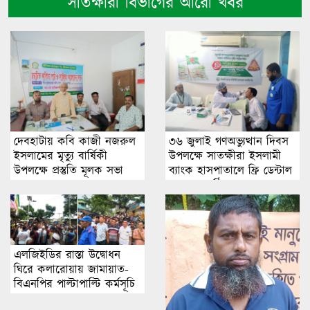
সাতক্ষীরা বিভাগের আরো খবর
দেবহাটায় কবি কাজী নজরুল
৩৬ জুলাই গণঅভ্যুত্থান দিবস
ইসলামের মৃত্যু বার্ষিকী
উপলক্ষে সাতক্ষীরা ইসলামী
উপলক্ষে প্রস্তুতি মূলক সভা
ব্যাংক হাসপাতালে ফ্রি ডেন্টাল
ক্যাম্প অনুষ্ঠিত
এলজিইডির রাস্তা উদ্বোধন
ঘিরে কলারোয়ায় জামায়াত-
বিএনপির পাল্টাপাল্টি কর্মসূচি