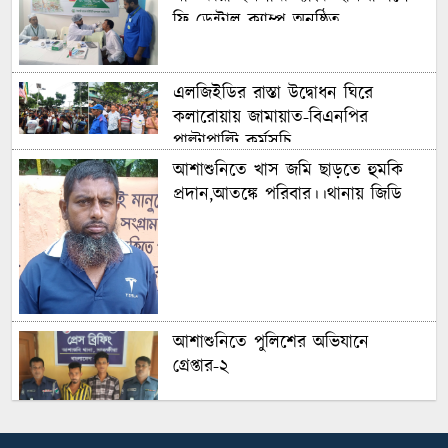
ফ্রি ডেন্টাল ক্যাম্প অনুষ্ঠিত
এলজিইডির রাস্তা উদ্বোধন ঘিরে
কলারোয়ায় জামায়াত-বিএনপির
পাল্টাপাল্টি কর্মসূচি
আশাশুনিতে খাস জমি ছাড়তে হুমকি
প্রদান,আতঙ্কে পরিবার।।থানায় জিডি
আশাশুনিতে পুলিশের অভিযানে
গ্রেপ্তার-২