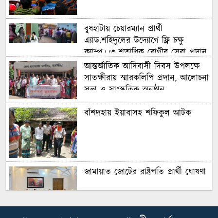
ইতিবাচক সামাজিক কর্মকাণ্ডে সম্পৃক্ত
করার আহ্বান
বুধহাটায় চেয়ারম্যান প্রার্থী
এ্যাড.শহিদুলের উদ্যোগে ফ্রি চক্ষু
ক্যাম্প।।৩ শতাধিক রোগীর সেবা প্রদান
আন্তর্জাতিক আদিবাসী দিবস উপলক্ষে
সাতক্ষীরায় স্মারকলিপি প্রদান, আলোচনা
সভা ও সাংস্কৃতিক অনুষ্ঠান
বাঁশদহায় ইয়াবাসহ শফিকুল আটক
জামায়াত জোটের রাষ্ট্রপতি প্রার্থী ঘোষণা