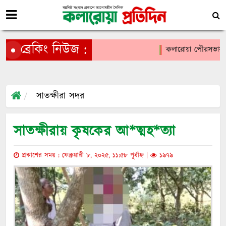
ব্রেকিং নিউজ :
কলারোয়া পৌরসভায় জুলাই
সাতক্ষীরা সদর
সাতক্ষীরায় কৃষকের আ*ত্মহ*ত্যা
প্রকাশের সময় : ফেব্রুয়ারী ৮, ২০২৫, ১১:৫৮ পূর্বাহ্ন |
১৯৭৯