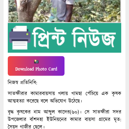
Download Photo Card
নিজস্ব প্রতিনিধি:
সাতক্ষীরার কামারবায়সায় গলায় গামছা পেঁচিয়ে এক কৃষক
আত্মহত্যা করেছে বলে অভিযোগ উঠেছে।
বৃদ্ধ কৃষকের নাম আব্দুল কাদের(৬০)। সে সাতক্ষীরা সদর
উপজেলার বাঁশদহা ইউনিয়নের কামার বায়সা গ্রামের মৃত:
সৈয়দ গাজীর ছেলে।