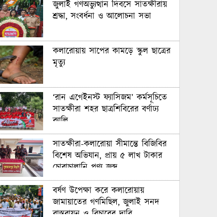
জুলাই গণঅভ্যুত্থান দিবসে সাতক্ষীরায়
শ্রদ্ধা, সংবর্ধনা ও আলোচনা সভা
কলারোয়ায় সাপের কামড়ে স্কুল ছাত্রের
মৃত্যু
‘রান এগেইনস্ট ফ্যাসিজম’ কর্মসূচিতে
সাতক্ষীরা শহর ছাত্রশিবিরের বর্ণাঢ্য
র‍্যালি
সাতক্ষীরা-কলারোয়া সীমান্তে বিজিবির
বিশেষ অভিযান, প্রায় ৫ লাখ টাকার
চোরাচালানি পণ্য জব্দ
বর্ষণ উপেক্ষা করে কলারোয়ায়
জামায়াতের গণমিছিল, জুলাই সনদ
বাস্তবায়ন ও বিচারের দাবি