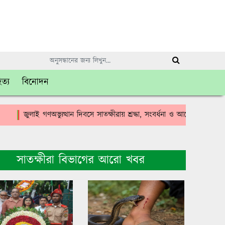
িত্য
বিনোদন
জুলাই গণঅভ্যুত্থান দিবসে সাতক্ষীরায় শ্রদ্ধা, সংবর্ধনা ও আলোচনা সভা
ক
সাতক্ষীরা বিভাগের আরো খবর