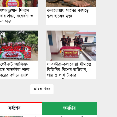
গণঅভ্যুত্থান দিবসে
কলারোয়ায় সাপের কামড়ে
রায় শ্রদ্ধা, সংবর্ধনা ও
স্কুল ছাত্রের মৃত্যু
না সভা
গেইনস্ট ফ্যাসিজম’
সাতক্ষীরা-কলারোয়া সীমান্তে
চিতে সাতক্ষীরা শহর
বিজিবির বিশেষ অভিযান,
বিরের বর্ণাঢ্য র‍্যালি
প্রায় ৫ লাখ টাকার
চোরাচালানি পণ্য জব্দ
আরও খবর
সর্বশেষ
জনপ্রিয়