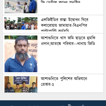
ফ্রি ডেন্টাল ক্যাম্প অনুষ্ঠিত
এলজিইডির রাস্তা উদ্বোধন ঘিরে
কলারোয়ায় জামায়াত-বিএনপির
পাল্টাপাল্টি কর্মসূচি
আশাশুনিতে খাস জমি ছাড়তে হুমকি
প্রদান,আতঙ্কে পরিবার।।থানায় জিডি
আশাশুনিতে পুলিশের অভিযানে
গ্রেপ্তার-২
খাজরায় ধান খাওয়াকে কেন্দ্র করে