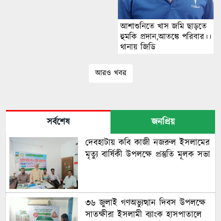
আশাশুনিতে খাস জমি ছাড়তে
হুমকি প্রদান,আতঙ্কে পরিবার।।
থানায় জিডি
আরও খবর
সর্বশেষ
জনপ্রিয়
দেবহাটায় কবি কাজী নজরুল ইসলামের
মৃত্যু বার্ষিকী উপলক্ষে প্রস্তুতি মূলক সভা
৩৬ জুলাই গণঅভ্যুত্থান দিবস উপলক্ষে
সাতক্ষীরা ইসলামী ব্যাংক হাসপাতালে