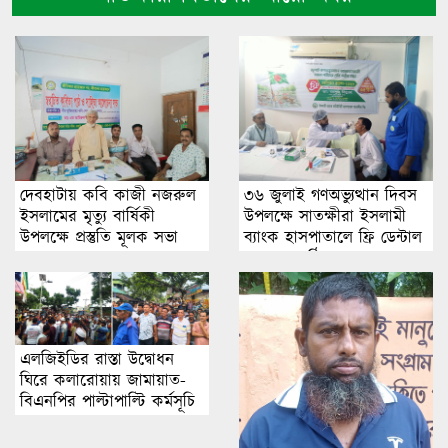
দেবহাটায় কবি কাজী নজরুল
৩৬ জুলাই গণঅভ্যুত্থান দিবস
ইসলামের মৃত্যু বার্ষিকী
উপলক্ষে সাতক্ষীরা ইসলামী
উপলক্ষে প্রস্তুতি মূলক সভা
ব্যাংক হাসপাতালে ফ্রি ডেন্টাল
ক্যাম্প অনুষ্ঠিত
এলজিইডির রাস্তা উদ্বোধন
ঘিরে কলারোয়ায় জামায়াত-
বিএনপির পাল্টাপাল্টি কর্মসূচি