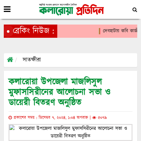
ব্রেকিং নিউজ :
দেবহাটায় কবি কাজী নজরু
সাতক্ষীরা
কলারোয়া উপজেলা মাজলিসুল
মুফাসসিরীনের আলোচনা সভা ও
ডায়েরী বিতরণ অনুষ্ঠিত
প্রকাশের সময় : ডিসেম্বর ৭, ২০২৪, ১:০৪ অপরাহ্ন |
৫০৭৯