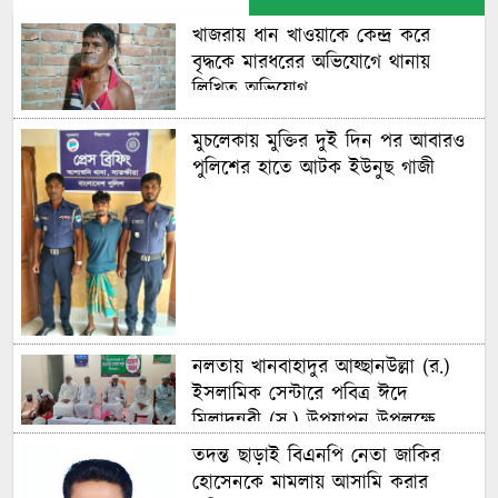
খাজরায় ধান খাওয়াকে কেন্দ্র করে
বৃদ্ধকে মারধরের অভিযোগে থানায়
লিখিত অভিযোগ
মুচলেকায় মুক্তির দুই দিন পর আবারও
পুলিশের হাতে আটক ইউনুছ গাজী
নলতায় খানবাহাদুর আহ্ছানউল্লা (র.)
ইসলামিক সেন্টারে পবিত্র ঈদে
মিলাদুন্নবী (স.) উপযাপন উপলক্ষে
পরামর্শ সভা অনুষ্ঠিত
তদন্ত ছাড়াই বিএনপি নেতা জাকির
হোসেনকে মামলায় আসামি করার