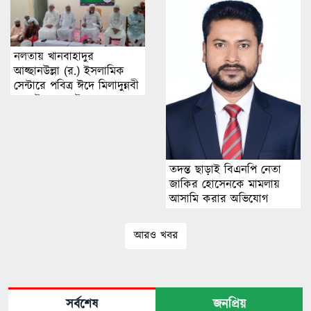
নলতায় খানবাহাদুর
আহ্ছানউল্লা (র.) ইসলামিক
সেন্টারে পবিত্র ঈদে মিলাদুন্নবী
(স.) উপযাপন উপলক্ষে
পরামর্শ সভা অনুষ্ঠিত
তদন্ত ছাড়াই বিএনপি নেতা
জাকির হোসেনকে মামলায়
আসামি করার অভিযোগ
আরও খবর
সর্বশেষ
জনপ্রিয়