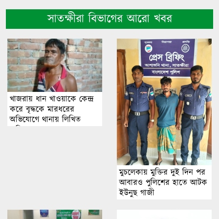
সাতক্ষীরা বিভাগের আরো খবর
খাজরায় ধান খাওয়াকে কেন্দ্র
করে বৃদ্ধকে মারধরের
অভিযোগে থানায় লিখিত
অভিযোগ
মুচলেকায় মুক্তির দুই দিন পর
আবারও পুলিশের হাতে আটক
ইউনুছ গাজী