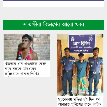
সাতক্ষীরা বিভাগের আরো খবর
খাজরায় ধান খাওয়াকে কেন্দ্র
করে বৃদ্ধকে মারধরের
অভিযোগে থানায় লিখিত
অভিযোগ
মুচলেকায় মুক্তির দুই দিন পর
আবারও পুলিশের হাতে আটক