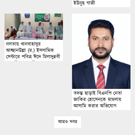
ইউনুছ গাজী
নলতায় খানবাহাদুর
আহ্ছানউল্লা (র.) ইসলামিক
সেন্টারে পবিত্র ঈদে মিলাদুন্নবী
(স.) উপযাপন উপলক্ষে
পরামর্শ সভা অনুষ্ঠিত
তদন্ত ছাড়াই বিএনপি নেতা
জাকির হোসেনকে মামলায়
আসামি করার অভিযোগ
আরও খবর