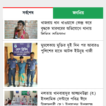
সর্বশেষ
জনপ্রিয়
খাজরায় ধান খাওয়াকে কেন্দ্র করে
বৃদ্ধকে মারধরের অভিযোগে থানায়
লিখিত অভিযোগ
মুচলেকায় মুক্তির দুই দিন পর আবারও
পুলিশের হাতে আটক ইউনুছ গাজী
নলতায় খানবাহাদুর আহ্ছানউল্লা (র.)
ইসলামিক সেন্টারে পবিত্র ঈদে
মিলাদুন্নবী (স.) উপযাপন উপলক্ষে