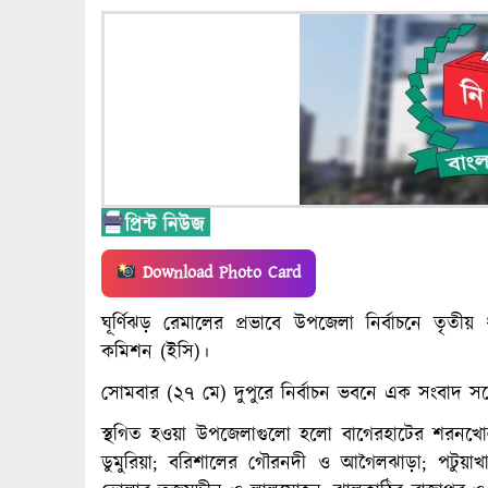
Download Photo Card
ঘূর্ণিঝড় রেমালের প্রভাবে উপজেলা নির্বাচনে তৃতীয়
কমিশন (ইসি)।
সোমবার (২৭ মে) দুপুরে নির্বাচন ভবনে এক সংবাদ স
স্থগিত হওয়া উপজেলাগুলো হলো বাগেরহাটের শরনখোল
ডুমুরিয়া; বরিশালের গৌরনদী ও আগৈলঝাড়া; পটুয়াখাল