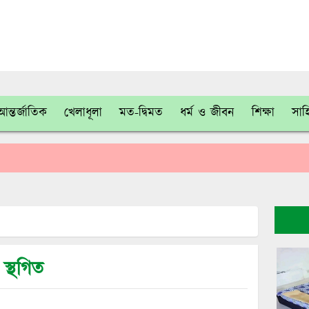
আন্তর্জাতিক
খেলাধূলা
মত-দ্বিমত
ধর্ম ও জীবন
শিক্ষা
সাহ
স্থগিত