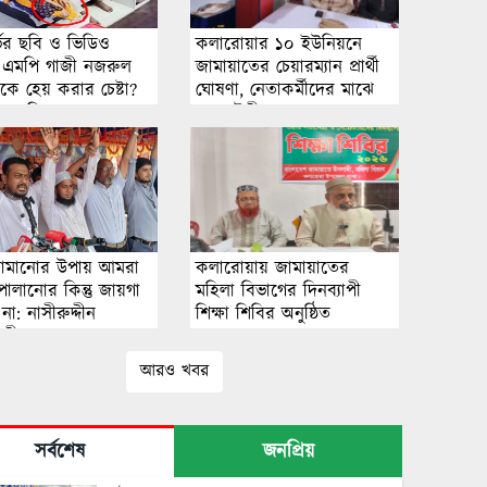
্ভর ছবি ও ভিডিও
কলারোয়ার ১০ ইউনিয়নে
 এমপি গাজী নজরুল
জামায়াতের চেয়ারম্যান প্রার্থী
কে হেয় করার চেষ্টা?
ঘোষণা, নেতাকর্মীদের মাঝে
ধানে মিলছে না বাস্তব
নতুন উদ্দীপনা
প্রমাণ
নামানোর উপায় আমরা
কলারোয়ায় জামায়াতের
পালানোর কিন্তু জায়গা
মহিলা বিভাগের দিনব্যাপী
না: নাসীরুদ্দীন
শিক্ষা শিবির অনুষ্ঠিত
ারী
আরও খবর
সর্বশেষ
জনপ্রিয়