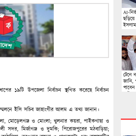
AI-নির
ছড়িয়ে
ইসলাম
অনুসন্
ঘটনার 
টেনে 
জানি, 
পাবেন 
 ধাপের ১৯টি উপজেলা নির্বাচন স্থগিত করেছে নির্বাচন
পাটওয়
ম্মেলনে ইসি সচিব জাহাংগীর আলম এ তথ্য জানান।
া, মোড়েলগঞ্জ ও মোংলা; খুলনার কয়রা, পাইকগাছা ও
ী সদর, মির্জাগঞ্জ ও দুমকি; পিরোজপুরের মঠবাড়িয়া;