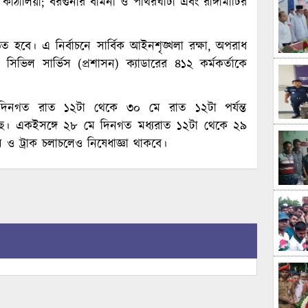
াঠালিয়া; বরগুনার বামনা ও পাথরঘাটা এবং রাঙ্গামাটির
 হবে। এ নির্বাচনে সার্বিক আইনশৃঙ্খলা রক্ষা, অপরাধ
িভিল সার্ভিস (প্রশাসন) ক্যাডারের ৪১২ কর্মকর্তাকে
মে দিনগত রাত ১২টা থেকে ৩০ মে রাত ১২টা পর্যন্ত
ছে। একইসঙ্গে ২৮ মে দিনগত মধ্যরাত ১২টা থেকে ২৯
াস ও ট্রাক চলাচলেও নিষেধাজ্ঞা থাকবে।