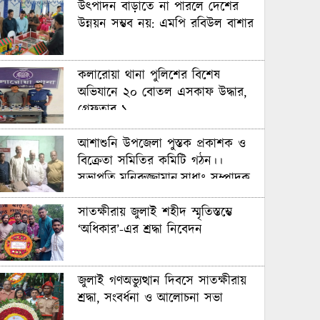
উৎপাদন বাড়াতে না পারলে দেশের
উন্নয়ন সম্ভব নয়: এমপি রবিউল বাশার
কলারোয়া থানা পুলিশের বিশেষ
অভিযানে ২০ বোতল এসকাফ উদ্ধার,
গ্রেফতার ১
আশাশুনি উপজেলা পুস্তক প্রকাশক ও
বিক্রেতা সমিতির কমিটি গঠন।।
সভাপতি-মনিরুজ্জামান,সাধাঃ সম্পাদক-
গাউসুল আজম
সাতক্ষীরায় জুলাই শহীদ স্মৃতিস্তম্ভে
‘অধিকার’-এর শ্রদ্ধা নিবেদন
জুলাই গণঅভ্যুত্থান দিবসে সাতক্ষীরায়
শ্রদ্ধা, সংবর্ধনা ও আলোচনা সভা