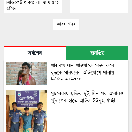
সিন্ডিকেট থাকত না: জামায়াত
আমির
আরও খবর
সর্বশেষ
জনপ্রিয়
খাজরায় ধান খাওয়াকে কেন্দ্র করে
বৃদ্ধকে মারধরের অভিযোগে থানায়
লিখিত অভিযোগ
মুচলেকায় মুক্তির দুই দিন পর আবারও
পুলিশের হাতে আটক ইউনুছ গাজী