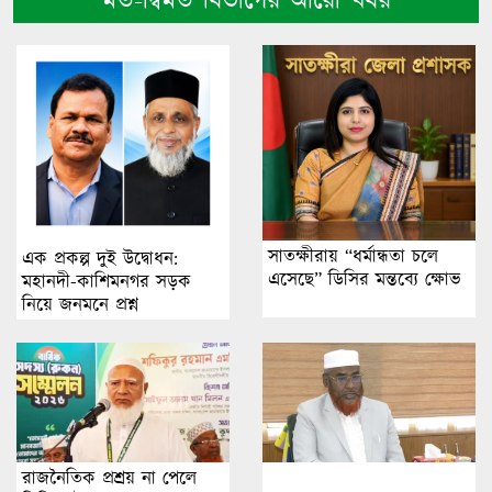
মত-দ্বিমত বিভাগের আরো খবর
সাতক্ষীরায় “ধর্মান্ধতা চলে
এক প্রকল্প দুই উদ্বোধন:
এসেছে” ডিসির মন্তব্যে ক্ষোভ
মহানদী-কাশিমনগর সড়ক
নিয়ে জনমনে প্রশ্ন
রাজনৈতিক প্রশ্রয় না পেলে