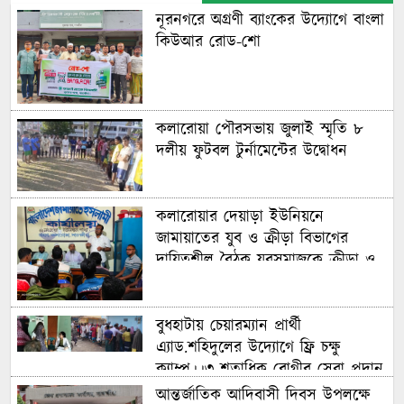
নূরনগরে অগ্রণী ব্যাংকের উদ্যোগে বাংলা
কিউআর রোড-শো
কলারোয়া পৌরসভায় জুলাই স্মৃতি ৮
দলীয় ফুটবল টুর্নামেন্টের উদ্বোধন
কলারোয়ার দেয়াড়া ইউনিয়নে
জামায়াতের যুব ও ক্রীড়া বিভাগের
দায়িত্বশীল বৈঠক যুবসমাজকে ক্রীড়া ও
ইতিবাচক সামাজিক কর্মকাণ্ডে সম্পৃক্ত
করার আহ্বান
বুধহাটায় চেয়ারম্যান প্রার্থী
এ্যাড.শহিদুলের উদ্যোগে ফ্রি চক্ষু
ক্যাম্প।।৩ শতাধিক রোগীর সেবা প্রদান
আন্তর্জাতিক আদিবাসী দিবস উপলক্ষে