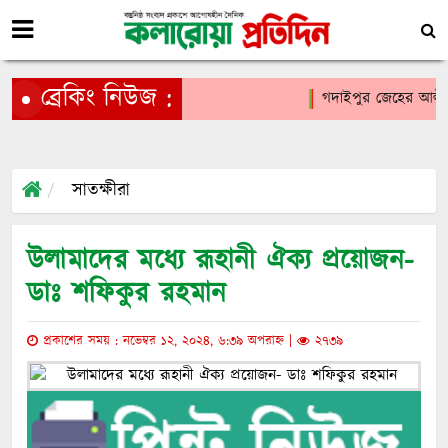
ব্রেকিং নিউজ :
গদাইপুর জেহের আলী মাধ্
সাতক্ষীরা
উলামাদের মধ্যে রূহানী ঐক্য প্রয়োজন-
ডাঃ শফিকুর রহমান
প্রকাশের সময় : নভেম্বর ১২, ২০২৪, ৬:৩৯ অপরাহ্ন |
২৭৩৯