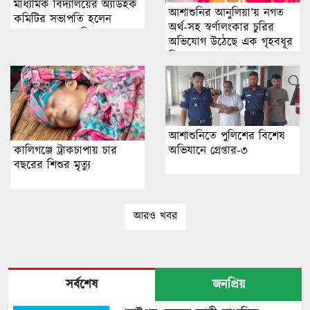
মাধ্যমিক বিদ্যালয়ের অ্যাডহক
আশাশুনির আনুলিয়া’য় নগত
কমিটির সভাপতি হলেন
অর্থ-সহ স্বর্ণালংকার চুরির
মাসুদুর রায়হান প্রিন্স
অভিযোগ উঠেছে এক গৃহবধূর
বিরুদ্ধে ।
আশাশুনিতে পুলিশের বিশেষ
কালিগঞ্জে ট্রাকচাপায় চার
অভিযানে গ্রেপ্তার-৩
বছরের শিশুর মৃত্যু
আরও খবর
সর্বশেষ
জনপ্রিয়