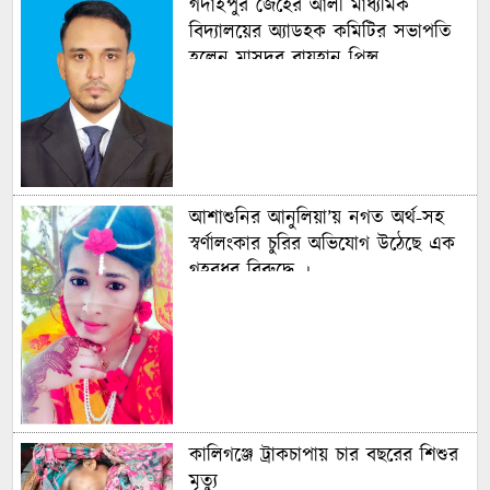
গদাইপুর জেহের আলী মাধ্যমিক
বিদ্যালয়ের অ্যাডহক কমিটির সভাপতি
হলেন মাসুদুর রায়হান প্রিন্স
আশাশুনির আনুলিয়া’য় নগত অর্থ-সহ
স্বর্ণালংকার চুরির অভিযোগ উঠেছে এক
গৃহবধূর বিরুদ্ধে ।
কালিগঞ্জে ট্রাকচাপায় চার বছরের শিশুর
মৃত্যু