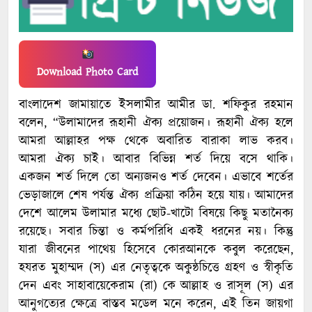
Download Photo Card
বাংলাদেশ জামায়াতে ইসলামীর আমীর ডা. শফিকুর রহমান
বলেন, “উলামাদের রূহানী ঐক্য প্রয়োজন। রূহানী ঐক্য হলে
আমরা আল্লাহর পক্ষ থেকে অবারিত বারাকা লাভ করব।
আমরা ঐক্য চাই। আবার বিভিন্ন শর্ত দিয়ে বসে থাকি।
একজন শর্ত দিলে তো অন্যজনও শর্ত দেবেন। এভাবে শর্তের
ভেড়াজালে শেষ পর্যন্ত ঐক্য প্রক্রিয়া কঠিন হয়ে যায়। আমাদের
দেশে আলেম উলামার মধ্যে ছোট-খাটো বিষয়ে কিছু মতানৈক্য
রয়েছে। সবার চিন্তা ও কর্মপরিধি একই ধরনের নয়। কিন্তু
যারা জীবনের পাথেয় হিসেবে কোরআনকে কবুল করেছেন,
হযরত মুহাম্মদ (স) এর নেতৃত্বকে অকুন্ঠচিত্তে গ্রহণ ও স্বীকৃতি
দেন এবং সাহাবায়েকেরাম (রা) কে আল্লাহ ও রাসূল (স) এর
আনুগত্যের ক্ষেত্রে বাস্তব মডেল মনে করেন, এই তিন জায়গা