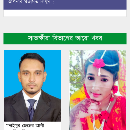
আপনার মতামত লিখুন :
সাতক্ষীরা বিভাগের আরো খবর
গদাইপুর জেহের আলী