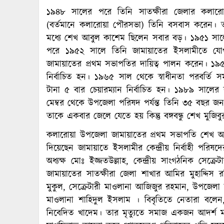
১৯৪৮ সালের পরে তিনি সাতক্ষীরা জেলার কলারো
(বর্তমানে কলারোয়া পৌরসভা) তিনি বসবাস করেন।
মধ্যে শেখ আবুল কাশেম ছিলেন সবার বড়। ১৯৫১ সালে 
পরে ১৯৫২ সালে তিনি জামায়াতের ইসলামীতে য
জামায়াতের প্রথম সভাপতির দায়িত্ব পালন করেন। ১৯
নির্বাচিত হন। ১৯৬৫ সাল থেকে স্বাধীনতা পরবর্তি 
টানা ৫ বার চেয়ারম্যান নির্বাচিত হন। ১৯৮৯ সালের
মেম্বর থেকে উপজেলা পরিষদ পর্যন্ত তিনি ৩৫ বছর জনপ্
তাকে একবার জেলে যেতে হয় কিন্তু বঙ্গবন্ধু শেখ মুজিব
কলারোয়া উপজেলা জামায়াতের প্রথম সভাপতি শেখ আব
দিয়েছেন জামায়াতে ইসলামীর কেন্দ্রীয় নির্বাহী পরিষ
অধ্যক্ষ মোঃ ইজ্জতউল্লাহ, কেন্দ্রীয় সাংগঠনিক সেক্র
জামায়াতের সাতক্ষীরা জেলা শাখার আমির মুহাদ্দিস 
মুকুল, সেক্রেটারী মাওলানা আজিজুর রহমান, উপজেলা 
মাওলানা শাহিদুল ইসলাম । বিবৃতিতে নেতারা বল
নিবেদিত খাদেম। তার মৃত্যুতে সমাজ একজন আদর্শ ম