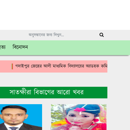
িত্য
বিনোদন
গদাইপুর জেহের আলী মাধ্যমিক বিদ্যালয়ের অ্যাডহক কমিটির সভাপতি হলেন মাসু
সাতক্ষীরা বিভাগের আরো খবর