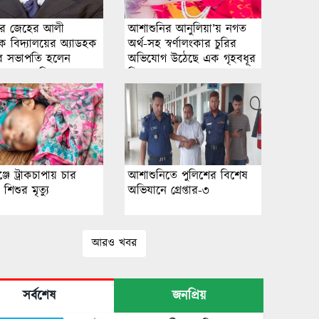
ুর জেহের আলী
আশাশুনির আনুলিয়া’য় নগত
িক বিদ্যালয়ের অ্যাডহক
অর্থ-সহ স্বর্ণালংকার চুরির
র সভাপতি হলেন
অভিযোগ উঠেছে এক গৃহবধূর
 রায়হান প্রিন্স
বিরুদ্ধে ।
্জে ট্রাকচাপায় চার
আশাশুনিতে পুলিশের বিশেষ
শিশুর মৃত্যু
অভিযানে গ্রেপ্তার-৩
আরও খবর
সর্বশেষ
জনপ্রিয়