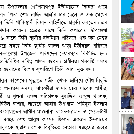
য়া উপজেলার গোপিনাথপুর ইউনিয়নের ঝিকরা গ্রামে
 তার পিতা শেখ নাছির আলীর চার ছেলে ও এক মেয়ের
তিনি পাকিস্থানী বিমান বাহিনীতে চাকুরি করতেন। এর
োগদান করেন। ১৯৫৫ সালে তিনি কলারোয়া উপজেলা
৫৬ সালে তিনি স্থানীয় ইউনিয়ন পরিষদে এক জন মেম্বর
সময়ে সময়ে তিনি স্থানীয় লাঙ্গল ঝাড়া ইউনিয়ন পরিষদে
 কলারোয়া উপজেলা পরিষদের চেয়ারম্যান নির্বাচিত হন।
রতিনিধির দায়িত্ব পালন করেন। স্বাধীনতা পরবর্তি সময়ে
ুর রহমানের বিশেষ সুপারিশে তিনি কারা মুক্ত হন।
ুল কাশেমের মৃত্যুতে গভীর শোক জানিয়ে যৌথ বিবৃতি
দের অন্যতম সদস্য, সাতক্ষীরা জামায়াতের সাবেক আমীর,
েটারী ও খুলনা অঞ্চল পরিচালক মুহাদ্দিস আব্দুল খালেক,
রবিউল বাশার, নায়েবে আমীর উপাধ্যক্ষ শহিদুল ইসলাম
জামায়াতের আমীর মাওলানা কামরুজ্জামান ও সেক্রেটারী
েন, মরহুম শেখ আবুল কাশেম ছিলেন একজন ইসলামের
ানুষকে হারাল। শোক বিবৃতিতে নেতারা মরহুমের রূহের