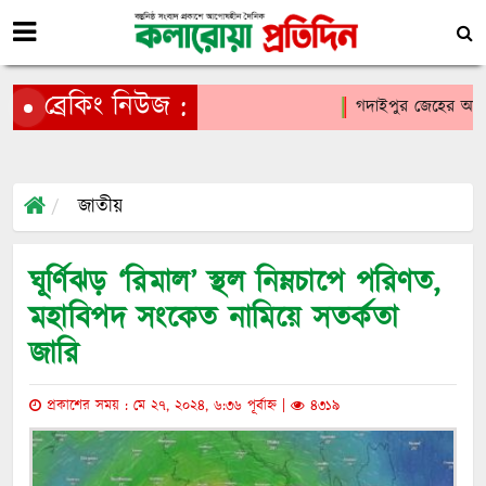
ব্রেকিং নিউজ :
গদাইপুর জেহের আলী মা
জাতীয়
ঘূর্ণিঝড় ‘রিমাল’ স্থল নিম্নচাপে পরিণত,
মহাবিপদ সংকেত নামিয়ে সতর্কতা
জারি
প্রকাশের সময় : মে ২৭, ২০২৪, ৬:৩৬ পূর্বাহ্ন |
৪৩১৯