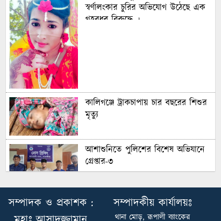
স্বর্ণালংকার চুরির অভিযোগ উঠেছে এক
গৃহবধূর বিরুদ্ধে ।
কালিগঞ্জে ট্রাকচাপায় চার বছরের শিশুর
মৃত্যু
আশাশুনিতে পুলিশের বিশেষ অভিযানে
গ্রেপ্তার-৩
আশাশুনিতে পুলিশের বিশেষ অভিযানে
সম্পাদক ও প্রকাশক :
সম্পাদকীয় কার্যালয়ঃ
গ্রেপ্তার-৩
থানা মোড়, রূপালী ব্যাংকের
মুহাঃ আসাদুজ্জামান