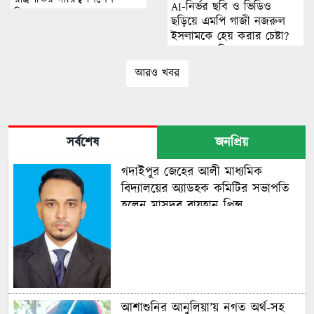
AI-নির্ভর ছবি ও ভিডিও
স্পিকার
ছড়িয়ে এমপি গাজী নজরুল
ইসলামকে হেয় করার চেষ্টা?
অনুসন্ধানে মিলছে না বাস্তব
ঘটনার প্রমাণ
আরও খবর
সর্বশেষ
জনপ্রিয়
গদাইপুর জেহের আলী মাধ্যমিক
বিদ্যালয়ের অ্যাডহক কমিটির সভাপতি
হলেন মাসুদুর রায়হান প্রিন্স
আশাশুনির আনুলিয়া’য় নগত অর্থ-সহ