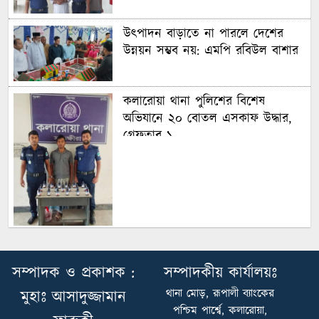
উৎপাদন বাড়াতে না পারলে দেশের
উন্নয়ন সম্ভব নয়: এমপি রবিউল বাশার
কলারোয়া থানা পুলিশের বিশেষ
অভিযানে ২০ বোতল এসকাফ উদ্ধার,
গ্রেফতার ১
আশাশুনি উপজেলা পুস্তক প্রকাশক ও
বিক্রেতা সমিতির কমিটি গঠন।।
সম্পাদক ও প্রকাশক :
সম্পাদকীয় কার্যালয়ঃ
সভাপতি-মনিরুজ্জামান,সাধাঃ সম্পাদক-
থানা মোড়, রূপালী ব্যাংকের
মুহাঃ আসাদুজ্জামান
গাউসুল আজম
পশ্চিম পার্শ্বে, কলারোয়া,
সাতক্ষীরায় জুলাই শহীদ স্মৃতিস্তম্ভে