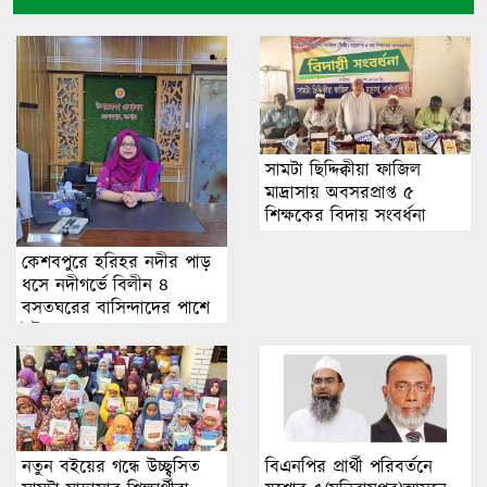
সামটা ছিদ্দিক্বীয়া ফাজিল
মাদ্রাসায় অবসরপ্রাপ্ত ৫
শিক্ষকের বিদায় সংবর্ধনা
কেশবপুরে হরিহর নদীর পাড়
ধসে নদীগর্ভে বিলীন ৪
বসতঘরের বাসিন্দাদের পাশে
ইউএনও
নতুন বইয়ের গন্ধে উচ্ছ্বসিত
বিএনপির প্রার্থী পরিবর্তনে