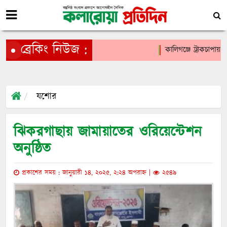
ব্রেকিং নিউজ :
কালিগঞ্জে ট্রাকচাপায় চা
যশোর
ঝিকরগাছায় জামায়াতের ওরিয়েন্টেশন
অনুষ্ঠিত
প্রকাশের সময় : জানুয়ারী ১৪, ২০২৫, ২:২৪ অপরাহ্ন |
২৫৪৯