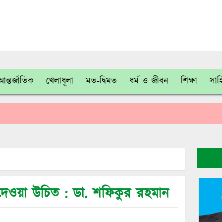
আন্তর্জাতিক
খেলাধূলা
মত-দ্বিমত
ধর্ম ও জীবন
শিক্ষা
সাহ
চন দেওয়া উচিত : ডা. শফিকুর রহমান