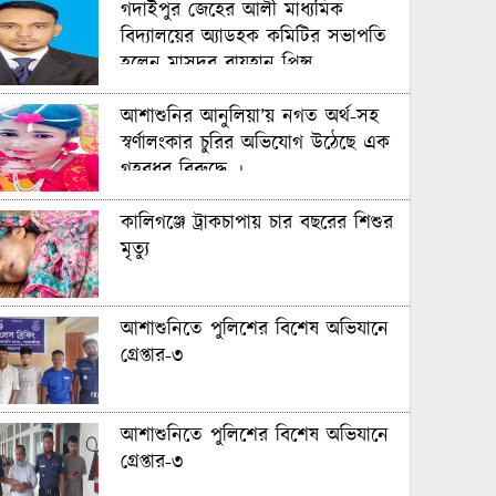
গদাইপুর জেহের আলী মাধ্যমিক
বিদ্যালয়ের অ্যাডহক কমিটির সভাপতি
হলেন মাসুদুর রায়হান প্রিন্স
আশাশুনির আনুলিয়া’য় নগত অর্থ-সহ
স্বর্ণালংকার চুরির অভিযোগ উঠেছে এক
গৃহবধূর বিরুদ্ধে ।
কালিগঞ্জে ট্রাকচাপায় চার বছরের শিশুর
মৃত্যু
আশাশুনিতে পুলিশের বিশেষ অভিযানে
গ্রেপ্তার-৩
আশাশুনিতে পুলিশের বিশেষ অভিযানে
গ্রেপ্তার-৩