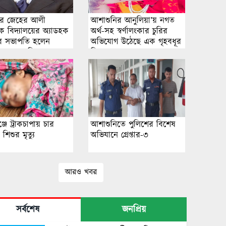
ুর জেহের আলী
আশাশুনির আনুলিয়া’য় নগত
িক বিদ্যালয়ের অ্যাডহক
অর্থ-সহ স্বর্ণালংকার চুরির
র সভাপতি হলেন
অভিযোগ উঠেছে এক গৃহবধূর
 রায়হান প্রিন্স
বিরুদ্ধে ।
্জে ট্রাকচাপায় চার
আশাশুনিতে পুলিশের বিশেষ
শিশুর মৃত্যু
অভিযানে গ্রেপ্তার-৩
আরও খবর
সর্বশেষ
জনপ্রিয়