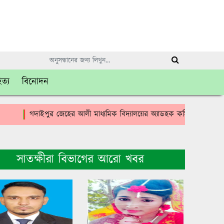
িত্য
বিনোদন
গদাইপুর জেহের আলী মাধ্যমিক বিদ্যালয়ের অ্যাডহক কমিটির সভাপতি হলেন মা
সাতক্ষীরা বিভাগের আরো খবর