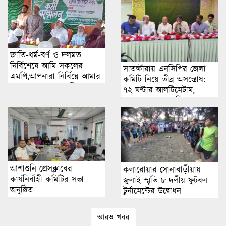
জাতি-ধর্ম-বর্ণ ও দলমত
নির্বিশেষে আমি সকলের
সাতক্ষীরায় এনসিপির জেলা
এমপি,আপনারা নির্বিঘ্নে আমার
কমিটি নিয়ে তীব্র অসন্তোষ:
কাছে আসবেন, মুহাদ্দিস
৭২ ঘণ্টার আলটিমেটাম,
রবিউল বাশার এমপি
গণপদত্যাগের হুমকি
আশাশুনি প্রেসক্লাবের
কলারোয়ার সোনাবাড়ীয়ায়
কার্যনির্বাহী কমিটির সভা
জুলাই স্মৃতি ৮ দলীয় ফুটবল
অনুষ্ঠিত
টুর্নামেন্টের উদ্বোধন
আরও খবর