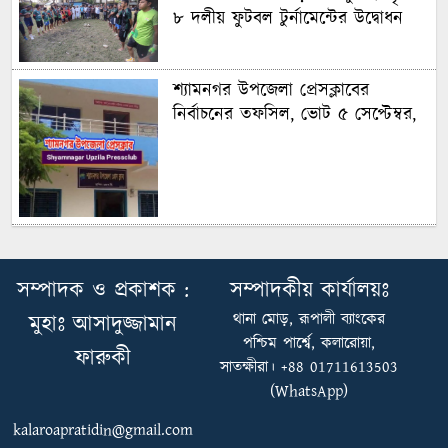
৮ দলীয় ফুটবল টুর্নামেন্টের উদ্বোধন
শ্যামনগর উপজেলা প্রেসক্লাবের
নির্বাচনের তফসিল, ভোট ৫ সেপ্টেম্বর,
কলারোয়া পৌরসভায় জুলাই স্মৃতি ৮
দলীয় ফুটবল টুর্নামেন্টের উদ্বোধন
সম্পাদক ও প্রকাশক :
সম্পাদকীয় কার্যালয়ঃ
থানা মোড়, রূপালী ব্যাংকের
মুহাঃ আসাদুজ্জামান
পশ্চিম পার্শ্বে, কলারোয়া,
ফারুকী
কলারোয়ায় জিপিএ-৫ প্রাপ্ত শিক্ষার্থীদের
সাতক্ষীরা। +88 01711613503
তাৎক্ষণিক সংবর্ধনা ইসলামী
(WhatsApp)
ছাত্রশিবিরের
kalaroapratidin@gmail.com