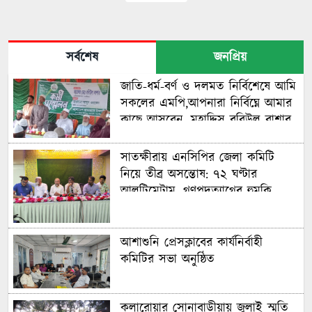
সর্বশেষ
জনপ্রিয়
জাতি-ধর্ম-বর্ণ ও দলমত নির্বিশেষে আমি
সকলের এমপি,আপনারা নির্বিঘ্নে আমার
কাছে আসবেন, মুহাদ্দিস রবিউল বাশার
এমপি
সাতক্ষীরায় এনসিপির জেলা কমিটি
নিয়ে তীব্র অসন্তোষ: ৭২ ঘণ্টার
আলটিমেটাম, গণপদত্যাগের হুমকি
আশাশুনি প্রেসক্লাবের কার্যনির্বাহী
কমিটির সভা অনুষ্ঠিত
কলারোয়ার সোনাবাড়ীয়ায় জুলাই স্মৃতি