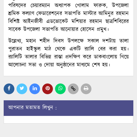
পরিষদের চেয়ারম্যান অধ্যাপক গোলাম ফারুক, উপজেলা
শ্রমিক কল্যাণ ফেডারেশনের সভাপতি মাস্টার আমিনুর রহমান
বিশিষ্ট আইনজীবী এডভোকেট মশিয়ার রহমান ছাত্রশিবিরের
সাবেক উপজেলা সভাপতি আনোয়ার হোসেন প্রমুখ।
উল্লেখ্য, মহান শহীদ দিবস উপলক্ষে সকাল দশটায় তালা
পুরাতন হাইস্কুল মাঠ থেকে একটি র‍্যালি বের করা হয়।
র‍্যালিটি তালার বিভিন্ন রাস্তা প্রদক্ষিণ করে ডাকবাংলোয় গিয়ে
আলোচনা সভা ও দোয়া অনুষ্ঠানের মাধ্যমে শেষ হয়।
আপনার মতামত লিখুন :