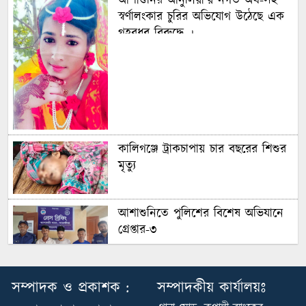
আশাশুনির আনুলিয়া’য় নগত অর্থ-সহ
স্বর্ণালংকার চুরির অভিযোগ উঠেছে এক
গৃহবধূর বিরুদ্ধে ।
কালিগঞ্জে ট্রাকচাপায় চার বছরের শিশুর
মৃত্যু
আশাশুনিতে পুলিশের বিশেষ অভিযানে
গ্রেপ্তার-৩
আশাশুনিতে পুলিশের বিশেষ অভিযানে
সম্পাদক ও প্রকাশক :
সম্পাদকীয় কার্যালয়ঃ
গ্রেপ্তার-৩