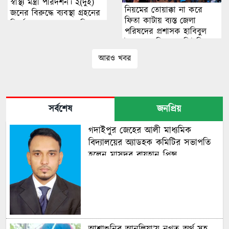
স্বাস্থ্য মন্ত্রী পরিদর্শন। ২(দুই)
নিয়মের তোয়াক্কা না করে
জনের বিরুদ্ধে ব্যবস্থা গ্রহনের
ফিতা কাটায় ব্যস্ত জেলা
নির্দেশ। এস এম মোতাহিরুল
পরিষদের প্রশাসক হাবিবুল
হক শাহিন।
ইসলাম হাবিব! এলজিইডির
রাস্তা উদ্বোধন নিয়ে উঠেছে
আরও খবর
প্রশ্ন
সর্বশেষ
জনপ্রিয়
গদাইপুর জেহের আলী মাধ্যমিক
বিদ্যালয়ের অ্যাডহক কমিটির সভাপতি
হলেন মাসুদুর রায়হান প্রিন্স