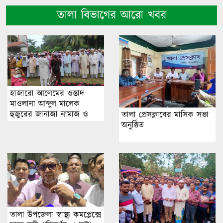
তালা বিভাগের আরো খবর
হাজারো আলেমের ওস্তাদ
মাওলানা আব্দুল মালেক
হুজুরের জানাজা নামাজ ও
তালা প্রেসক্লাবের মাসিক সভা
দাফন সম্পন্ন।
অনুষ্ঠিত
তালা উপজেলা স্বাস্থ্য কমপ্লেক্সে