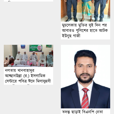
অভিযোগ
মুচলেকায় মুক্তির দুই দিন পর
আবারও পুলিশের হাতে আটক
ইউনুছ গাজী
নলতায় খানবাহাদুর
আহ্ছানউল্লা (র.) ইসলামিক
সেন্টারে পবিত্র ঈদে মিলাদুন্নবী
(স.) উপযাপন উপলক্ষে
পরামর্শ সভা অনুষ্ঠিত
তদন্ত ছাড়াই বিএনপি নেতা