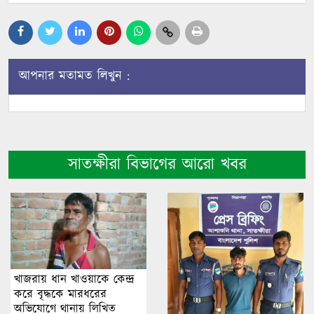
আপনার মতামত লিখুন :
সাতক্ষীরা বিভাগের আরো খবর
খাজরায় ধান খাওয়াকে কেন্দ্র
করে বৃদ্ধকে মারধরের
অভিযোগে থানায় লিখিত