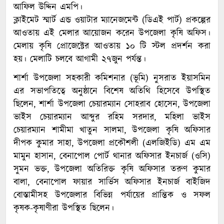
আফিল উদ্দিন এমপি।
ক্লাইমেট স্মার্ট এন্ড ওয়াটার ম্যানেজমেন্ট (ডিএই পার্ট) প্রকল্পের
আওতায় এই মেলার আয়োজন করেন উপজেলা কৃষি অফিস।
মেলায় কৃষি প্রোজেক্টের আওতায় ১০ টি স্টল প্রদর্শন করা
হয়। মেলাটি চলবে আগামী ২৭জুন পর্যন্ত।
শার্শা উপজেলা সহকারী কমিশনার (ভূমি) নুসরাত ইয়াসমিন
এর সভাপতিত্বে অনুষ্ঠানে বিশেষ অতিথি হিসেবে উপস্থিত
ছিলেন, শার্শা উপজেলা চেয়ারম্যান সোহরাব হোসেন, উপজেলা
ভাইস চেয়ারম্যান আব্দুর রহিম সরদার, মহিলা ভাইস
চেয়ারম্যান শামীমা খাতুন সালমা, উপজেলা কৃষি অফিসার
দীপক কুমার সাহা, উপজেলা প্রকৌশলী (এলজিইডি) এম এম
মামুন হাসান, বেনাপোল পোর্ট থানার অফিসার ইনচার্জ (ওসি)
সুমন ভক্ত, উপজেলা অতিরিক্ত কৃষি অফিসার তরুণ কুমার
বালা, বেনাপোল ফায়ার সার্ভিস অফিসার ইনচার্জ বাইজিদ
বোস্তামীসহ উপজেলার বিভিন্ন পর্যায়ের প্রান্তিক ও সফল
কৃষক-কৃষাণীরা উপস্থিত ছিলেন।