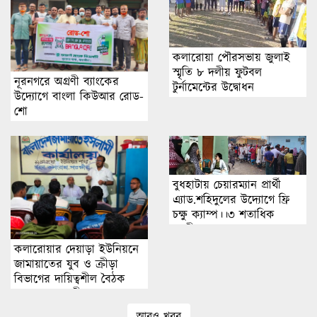
কলারোয়া পৌরসভায় জুলাই
স্মৃতি ৮ দলীয় ফুটবল
নূরনগরে অগ্রণী ব্যাংকের
টুর্নামেন্টের উদ্বোধন
উদ্যোগে বাংলা কিউআর রোড-
শো
বুধহাটায় চেয়ারম্যান প্রার্থী
এ্যাড.শহিদুলের উদ্যোগে ফ্রি
চক্ষু ক্যাম্প।।৩ শতাধিক
রোগীর সেবা প্রদান
কলারোয়ার দেয়াড়া ইউনিয়নে
জামায়াতের যুব ও ক্রীড়া
বিভাগের দায়িত্বশীল বৈঠক
যুবসমাজকে ক্রীড়া ও
ইতিবাচক সামাজিক কর্মকাণ্ডে
আরও খবর