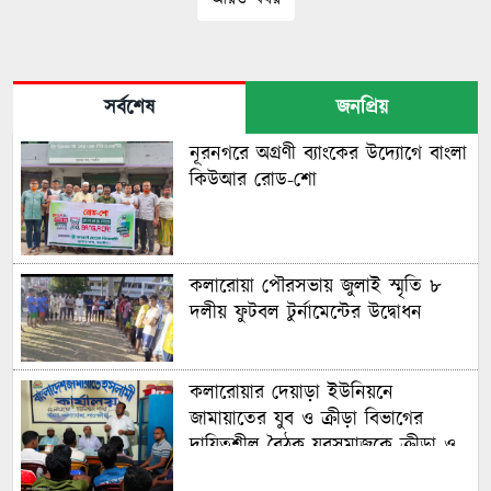
সম্পৃক্ত করার আহ্বান
সর্বশেষ
জনপ্রিয়
নূরনগরে অগ্রণী ব্যাংকের উদ্যোগে বাংলা
কিউআর রোড-শো
কলারোয়া পৌরসভায় জুলাই স্মৃতি ৮
দলীয় ফুটবল টুর্নামেন্টের উদ্বোধন
কলারোয়ার দেয়াড়া ইউনিয়নে
জামায়াতের যুব ও ক্রীড়া বিভাগের
দায়িত্বশীল বৈঠক যুবসমাজকে ক্রীড়া ও
ইতিবাচক সামাজিক কর্মকাণ্ডে সম্পৃক্ত