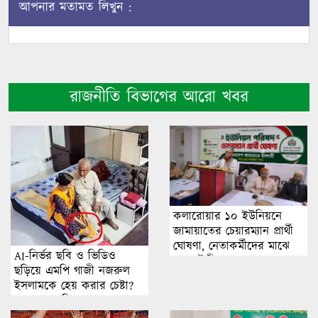
আপনার মতামত লিখুন :
রাজনীতি বিভাগের আরো খবর
কলারোয়ার ১০ ইউনিয়নে
জামায়াতের চেয়ারম্যান প্রার্থী
ঘোষণা, নেতাকর্মীদের মাঝে
AI-নির্ভর ছবি ও ভিডিও
নতুন উদ্দীপনা
ছড়িয়ে এমপি গাজী নজরুল
ইসলামকে হেয় করার চেষ্টা?
অনুসন্ধানে মিলছে না বাস্তব
ঘটনার প্রমাণ