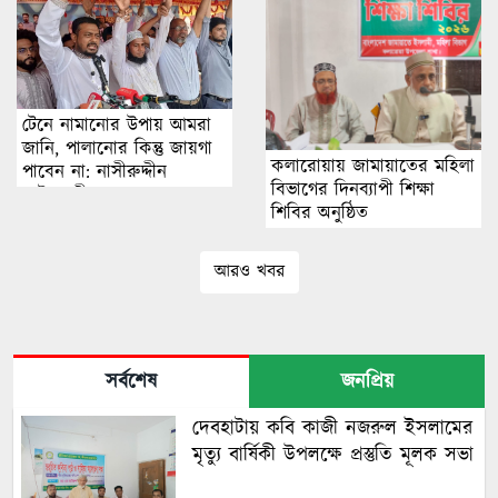
টেনে নামানোর উপায় আমরা
জানি, পালানোর কিন্তু জায়গা
কলারোয়ায় জামায়াতের মহিলা
পাবেন না: নাসীরুদ্দীন
বিভাগের দিনব্যাপী শিক্ষা
পাটওয়ারী
শিবির অনুষ্ঠিত
আরও খবর
সর্বশেষ
জনপ্রিয়
দেবহাটায় কবি কাজী নজরুল ইসলামের
মৃত্যু বার্ষিকী উপলক্ষে প্রস্তুতি মূলক সভা