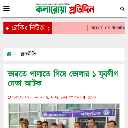
ব্রেকিং নিউজ :
খাজরায় ধান খাওয়াকে কে
রাজনীতি
ভারতে পালাতে গিয়ে ভোলার ১ যুবলীগ
নেতা আটক
প্রকাশের সময় : নভেম্বর ৭, ২০২৪, ১:২৫ অপরাহ্ন |
৩১৮৯