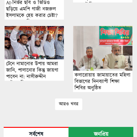
AI-নির্ভর ছবি ও ভিডিও
নতুন উদ্দীপনা
ছড়িয়ে এমপি গাজী নজরুল
ইসলামকে হেয় করার চেষ্টা?
অনুসন্ধানে মিলছে না বাস্তব
ঘটনার প্রমাণ
টেনে নামানোর উপায় আমরা
জানি, পালানোর কিন্তু জায়গা
কলারোয়ায় জামায়াতের মহিলা
পাবেন না: নাসীরুদ্দীন
বিভাগের দিনব্যাপী শিক্ষা
পাটওয়ারী
শিবির অনুষ্ঠিত
আরও খবর
সর্বশেষ
জনপ্রিয়