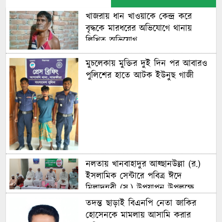
খাজরায় ধান খাওয়াকে কেন্দ্র করে
বৃদ্ধকে মারধরের অভিযোগে থানায়
লিখিত অভিযোগ
মুচলেকায় মুক্তির দুই দিন পর আবারও
পুলিশের হাতে আটক ইউনুছ গাজী
নলতায় খানবাহাদুর আহ্ছানউল্লা (র.)
ইসলামিক সেন্টারে পবিত্র ঈদে
মিলাদুন্নবী (স.) উপযাপন উপলক্ষে
পরামর্শ সভা অনুষ্ঠিত
তদন্ত ছাড়াই বিএনপি নেতা জাকির
হোসেনকে মামলায় আসামি করার