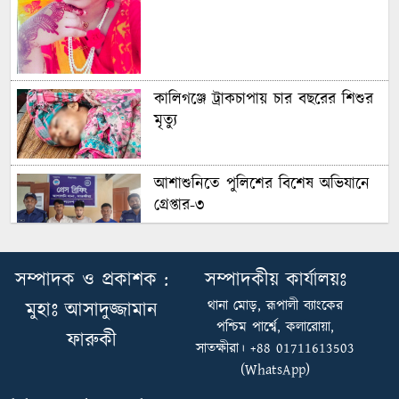
কালিগঞ্জে ট্রাকচাপায় চার বছরের শিশুর
মৃত্যু
আশাশুনিতে পুলিশের বিশেষ অভিযানে
গ্রেপ্তার-৩
আশাশুনিতে পুলিশের বিশেষ অভিযানে
সম্পাদক ও প্রকাশক :
সম্পাদকীয় কার্যালয়ঃ
গ্রেপ্তার-৩
থানা মোড়, রূপালী ব্যাংকের
মুহাঃ আসাদুজ্জামান
পশ্চিম পার্শ্বে, কলারোয়া,
ফারুকী
উৎপাদন বাড়াতে না পারলে দেশের
সাতক্ষীরা। +88 01711613503
উন্নয়ন সম্ভব নয়: এমপি রবিউল বাশার
(WhatsApp)