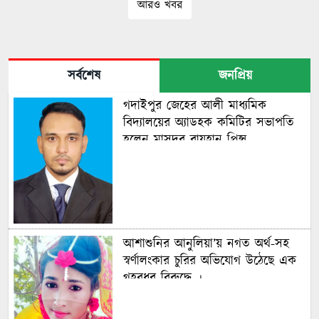
আরও খবর
সর্বশেষ
জনপ্রিয়
গদাইপুর জেহের আলী মাধ্যমিক
বিদ্যালয়ের অ্যাডহক কমিটির সভাপতি
হলেন মাসুদুর রায়হান প্রিন্স
আশাশুনির আনুলিয়া’য় নগত অর্থ-সহ
স্বর্ণালংকার চুরির অভিযোগ উঠেছে এক
গৃহবধূর বিরুদ্ধে ।