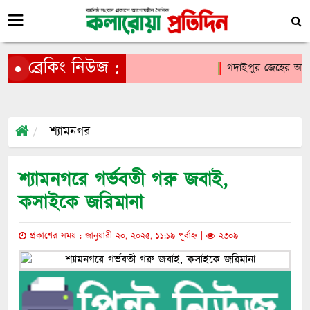
ব্রেকিং নিউজ :
গদাইপুর জেহের আলী মা
শ্যামনগর
শ্যামনগরে গর্ভবতী গরু জবাই,
কসাইকে জরিমানা
প্রকাশের সময় : জানুয়ারী ২০, ২০২৫, ১১:১৯ পূর্বাহ্ন |
২৩০৯