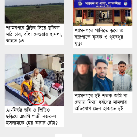
শ্যামনগরে ট্রাক্টর দিয়ে ফুটবল
শ্যামনগরে পানিতে ডুবে ও
মাঠ চাষ, বাঁধা দেওয়ায় হামলা,
বজ্রপাতে কৃষক ও গৃহবধূর
আহত ১৩
মৃত্যু
শ্যামনগরে দুই শতক জমি না
দেয়ায় মিথ্যা ধর্ষণের মামলার
অভিযোগ জেল হাজতে দুই
AI-নির্ভর ছবি ও ভিডিও
ছড়িয়ে এমপি গাজী নজরুল
ইসলামকে হেয় করার চেষ্টা?
অনুসন্ধানে মিলছে না বাস্তব
ঘটনার প্রমাণ