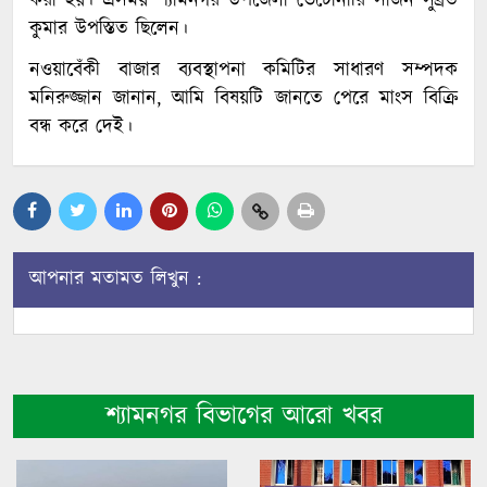
করা হয়। এসময় শ্যামনগর উপজেলা ভেটোনারি সার্জন সুব্রত
কুমার উপস্তিত ছিলেন।
নওয়াবেঁকী বাজার ব্যবস্থাপনা কমিটির সাধারণ সম্পদক
মনিরুজ্জান জানান, আমি বিষয়টি জানতে পেরে মাংস বিক্রি
বন্ধ করে দেই।
আপনার মতামত লিখুন :
শ্যামনগর বিভাগের আরো খবর