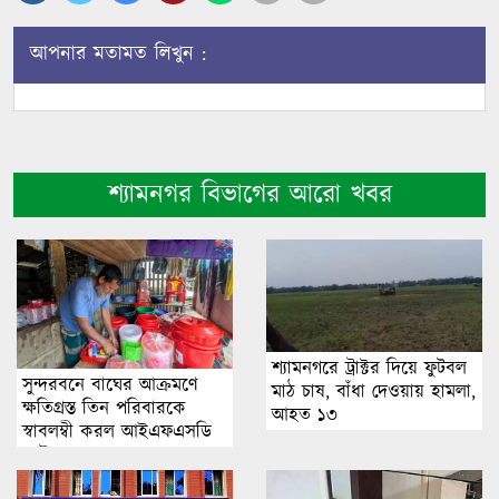
আপনার মতামত লিখুন :
শ্যামনগর বিভাগের আরো খবর
শ্যামনগরে ট্রাক্টর দিয়ে ফুটবল
সুন্দরবনে বাঘের আক্রমণে
মাঠ চাষ, বাঁধা দেওয়ায় হামলা,
ক্ষতিগ্রস্ত তিন পরিবারকে
আহত ১৩
স্বাবলম্বী করল আইএফএসডি
ফাউন্ডেশন