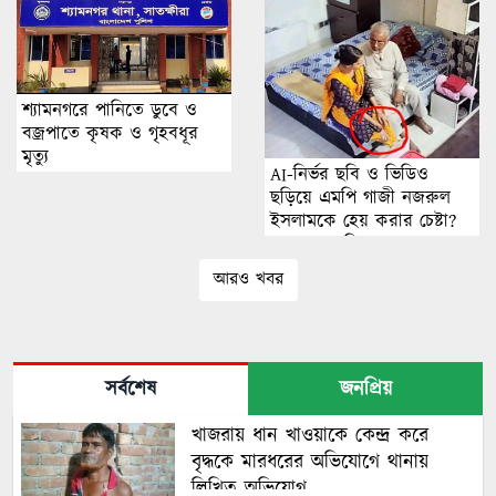
শ্যামনগরে পানিতে ডুবে ও
বজ্রপাতে কৃষক ও গৃহবধূর
মৃত্যু
AI-নির্ভর ছবি ও ভিডিও
ছড়িয়ে এমপি গাজী নজরুল
ইসলামকে হেয় করার চেষ্টা?
অনুসন্ধানে মিলছে না বাস্তব
ঘটনার প্রমাণ
আরও খবর
সর্বশেষ
জনপ্রিয়
খাজরায় ধান খাওয়াকে কেন্দ্র করে
বৃদ্ধকে মারধরের অভিযোগে থানায়
লিখিত অভিযোগ