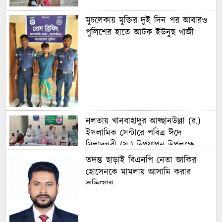
মুচলেকায় মুক্তির দুই দিন পর আবারও
পুলিশের হাতে আটক ইউনুছ গাজী
নলতায় খানবাহাদুর আহ্ছানউল্লা (র.)
ইসলামিক সেন্টারে পবিত্র ঈদে
মিলাদুন্নবী (স.) উপযাপন উপলক্ষে
পরামর্শ সভা অনুষ্ঠিত
তদন্ত ছাড়াই বিএনপি নেতা জাকির
হোসেনকে মামলায় আসামি করার
অভিযোগ