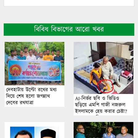
বিবিধ বিভাগের আরো খবর
দেবহাটায় উল্টো রথের মধ্য
দিয়ে শেষ হলো জগন্নাথ
AI-নির্ভর ছবি ও ভিডিও
দেবের রথযাত্রা
ছড়িয়ে এমপি গাজী নজরুল
ইসলামকে হেয় করার চেষ্টা?
অনুসন্ধানে মিলছে না বাস্তব
ঘটনার প্রমাণ