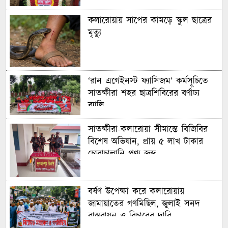
কলারোয়ায় সাপের কামড়ে স্কুল ছাত্রের
মৃত্যু
‘রান এগেইনস্ট ফ্যাসিজম’ কর্মসূচিতে
সাতক্ষীরা শহর ছাত্রশিবিরের বর্ণাঢ্য
র‍্যালি
সাতক্ষীরা-কলারোয়া সীমান্তে বিজিবির
বিশেষ অভিযান, প্রায় ৫ লাখ টাকার
চোরাচালানি পণ্য জব্দ
বর্ষণ উপেক্ষা করে কলারোয়ায়
জামায়াতের গণমিছিল, জুলাই সনদ
বাস্তবায়ন ও বিচারের দাবি