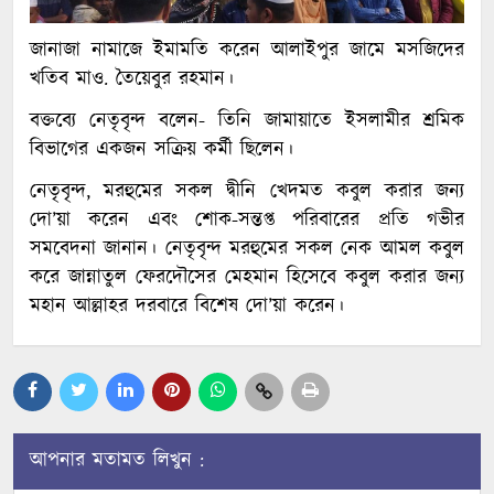
জানাজা নামাজে ইমামতি করেন আলাইপুর জামে মসজিদের
খতিব মাও. তৈয়েবুর রহমান।
বক্তব্যে নেতৃবৃন্দ বলেন- তিনি জামায়াতে ইসলামীর শ্রমিক
বিভাগের একজন সক্রিয় কর্মী ছিলেন।
নেতৃবৃন্দ, মরহুমের সকল দ্বীনি খেদমত কবুল করার জন্য
দো’য়া করেন এবং শোক-সন্তপ্ত পরিবারের প্রতি গভীর
সমবেদনা জানান। নেতৃবৃন্দ মরহুমের সকল নেক আমল কবুল
করে জান্নাতুল ফেরদৌসের মেহমান হিসেবে কবুল করার জন্য
মহান আল্লাহর দরবারে বিশেষ দো’য়া করেন।
আপনার মতামত লিখুন :