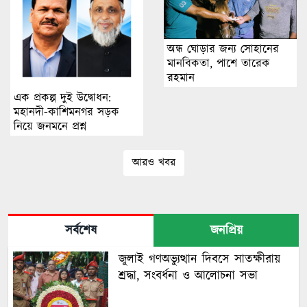
অন্ধ ঘোড়ার জন্য সোহানের
মানবিকতা, পাশে তারেক
রহমান
এক প্রকল্প দুই উদ্বোধন:
মহানদী-কাশিমনগর সড়ক
নিয়ে জনমনে প্রশ্ন
আরও খবর
সর্বশেষ
জনপ্রিয়
জুলাই গণঅভ্যুত্থান দিবসে সাতক্ষীরায়
শ্রদ্ধা, সংবর্ধনা ও আলোচনা সভা