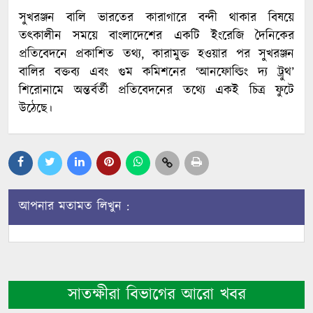
সুখরঞ্জন বালি ভারতের কারাগারে বন্দী থাকার বিষয়ে
তৎকালীন সময়ে বাংলাদেশের একটি ইংরেজি দৈনিকের
প্রতিবেদনে প্রকাশিত তথ্য, কারামুক্ত হওয়ার পর সুখরঞ্জন
বালির বক্তব্য এবং গুম কমিশনের ‘আনফোল্ডিং দ্য ট্রুথ’
শিরোনামে অন্তর্বর্তী প্রতিবেদনের তথ্যে একই চিত্র ফুটে
উঠেছে।
আপনার মতামত লিখুন :
সাতক্ষীরা বিভাগের আরো খবর