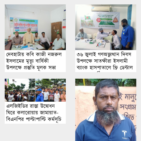
দেবহাটায় কবি কাজী নজরুল
৩৬ জুলাই গণঅভ্যুত্থান দিবস
ইসলামের মৃত্যু বার্ষিকী
উপলক্ষে সাতক্ষীরা ইসলামী
উপলক্ষে প্রস্তুতি মূলক সভা
ব্যাংক হাসপাতালে ফ্রি ডেন্টাল
ক্যাম্প অনুষ্ঠিত
এলজিইডির রাস্তা উদ্বোধন
ঘিরে কলারোয়ায় জামায়াত-
বিএনপির পাল্টাপাল্টি কর্মসূচি