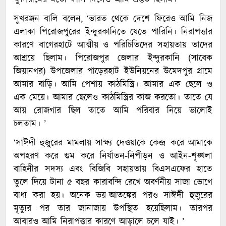
সুখরঞ্জন বালি বলেন, ‘ভারত থেকে দেশে ফিরেও আমি নিজ
এলাকা পিরোজপুরের ইন্দুরকানিতে যেতে পারিনি। নিরাপত্তার
কারণে বাগেরহাটে আত্মীয় ও পরিচিতিদের সহায়তায় তাদের
আশ্রয়ে ছিলাম। পিরোজপুর জেলার ইন্দুরকানি (সাবেক
জিয়ানগর) উপজেলার পাড়েরহাট ইউনিয়নের উমেদপুর গ্রামে
আমার বাড়ি। আমি পেশায় কাঠমিস্ত্রি। আমার এক ছেলে ও
এক মেয়ে। আমার ছেলেও কাঠমিস্ত্রির কাজ করতো। তাতে যে
আয় রোজগার ছিল তাতে আমি পরিবার নিয়ে ভালোই
চলতাম। ’
‘সাঈদী হুজুরের মামলায় সাক্ষ্য দেওয়াকে কেন্দ্র করে আমাকে
অপহরণ করে গুম করে নির্যাতন-নিপীড়ন ও আইন-শৃঙ্খলা
বাহিনীর সদস্য এবং বিজিবি সহায়তায় বিএসএফের হাতে
তুলে দিয়ে টানা ৫ বছর কারাবন্দি রেখে অবর্ণনীয় সাজা ভোগে
বাধ্য করা হয়। অনেক ভয়-আতঙ্কের পরও সাঈদী হুজুরের
মৃত্যুর পর তার জানাজায় উপস্থিত হয়েছিলাম। তারপর
আবারও আমি নিরাপত্তার কারণে আড়ালে চলে যাই। ’