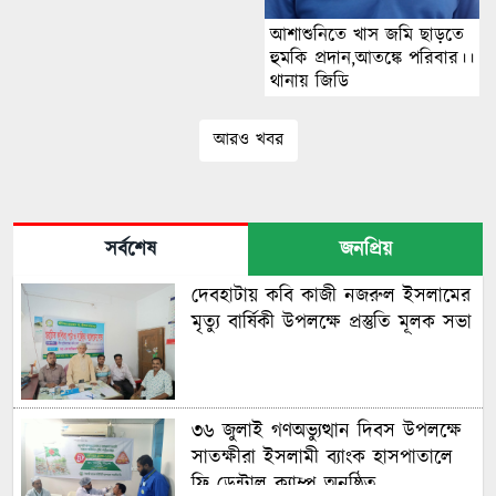
আশাশুনিতে খাস জমি ছাড়তে
হুমকি প্রদান,আতঙ্কে পরিবার।।
থানায় জিডি
আরও খবর
সর্বশেষ
জনপ্রিয়
দেবহাটায় কবি কাজী নজরুল ইসলামের
মৃত্যু বার্ষিকী উপলক্ষে প্রস্তুতি মূলক সভা
৩৬ জুলাই গণঅভ্যুত্থান দিবস উপলক্ষে
সাতক্ষীরা ইসলামী ব্যাংক হাসপাতালে
ফ্রি ডেন্টাল ক্যাম্প অনুষ্ঠিত