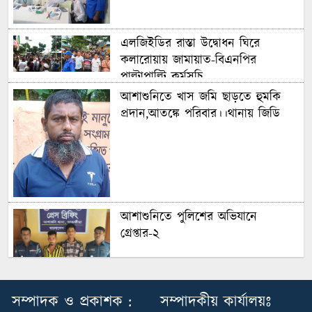
এলজিইডির রাস্তা উদ্বোধন ঘিরে
কলারোয়ায় জামায়াত-বিএনপির
পাল্টাপাল্টি কর্মসূচি
আশাশুনিতে খাস জমি ছাড়তে হুমকি
প্রদান,আতঙ্কে পরিবার।।থানায় জিডি
আশাশুনিতে পুলিশের অভিযানে
গ্রেপ্তার-২
খাজরায় ধান খাওয়াকে কেন্দ্র করে
সম্পাদক ও প্রকাশক :
সম্পাদকীয় কার্যালয়ঃ
বৃদ্ধকে মারধরের অভিযোগে থানায়