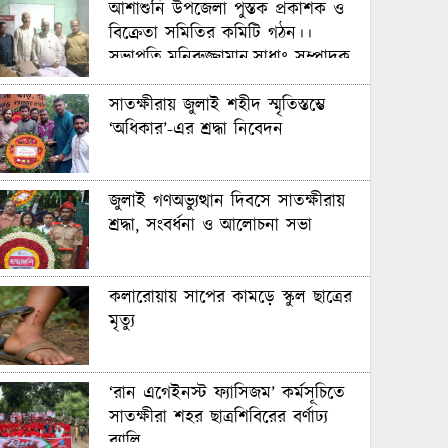
আশাশুনি উপজেলা পুস্তক প্রকাশক ও
বিক্রেতা সমিতির কমিটি গঠন।।
সভাপতি-মনিরুজ্জামান,সাধাঃ সম্পাদক-
গাউসুল আজম
সাতক্ষীরায় জুলাই শহীদ স্মৃতিস্তম্ভে
‘অধিকার’-এর শ্রদ্ধা নিবেদন
জুলাই গণঅভ্যুত্থান দিবসে সাতক্ষীরায়
শ্রদ্ধা, সংবর্ধনা ও আলোচনা সভা
কলারোয়ায় সাপের কামড়ে স্কুল ছাত্রের
মৃত্যু
‘রান এগেইনস্ট ফ্যাসিজম’ কর্মসূচিতে
সাতক্ষীরা শহর ছাত্রশিবিরের বর্ণাঢ্য
র‍্যালি