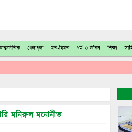
আন্তর্জাতিক
খেলাধূলা
মত-দ্বিমত
ধর্ম ও জীবন
শিক্ষা
সাহ
েটারি মনিরুল মনোনীত