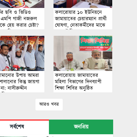
্ভর ছবি ও ভিডিও
কলারোয়ার ১০ ইউনিয়নে
 এমপি গাজী নজরুল
জামায়াতের চেয়ারম্যান প্রার্থী
কে হেয় করার চেষ্টা?
ঘোষণা, নেতাকর্মীদের মাঝে
ধানে মিলছে না বাস্তব
নতুন উদ্দীপনা
প্রমাণ
নামানোর উপায় আমরা
কলারোয়ায় জামায়াতের
পালানোর কিন্তু জায়গা
মহিলা বিভাগের দিনব্যাপী
না: নাসীরুদ্দীন
শিক্ষা শিবির অনুষ্ঠিত
ারী
আরও খবর
সর্বশেষ
জনপ্রিয়