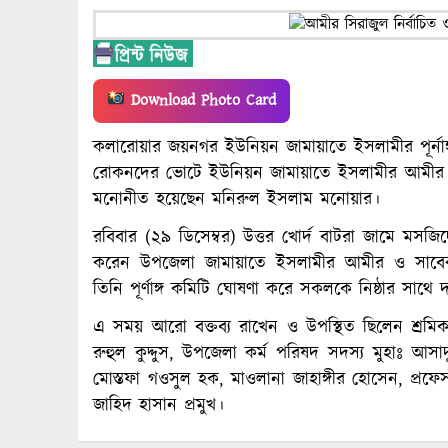
Download Photo Card
কলারোয়ার জয়নগর ইউনিয়ন জামায়াতে ইসলামীর পূর্নাঙ
রোকনদের ভোটে ইউনিয়ন জামায়াতে ইসলামীর আমীর নির
মনোনীত হয়েছেন মনিরুল ইসলাম মনোয়ার।
রবিবার (২৯ ডিসেম্বর) উত্তর খোর্দ বাটরা জামে ম
করেন উপজেলা জামায়াতে ইসলামীর আমীর ও সাবেক ই
তিনি পূর্ণাঙ্গ কমিটি ঘোষণা করে সকলকে নিষ্ঠার সাথে 
এ সময় আরো বক্তব্য রাখেন ও উপস্থিত ছিলেন শ্রম
রুহুল কুদ্দুস, উপজেলা কর্ম পরিষদ সদস্য মুহাঃ আসাদ
মোস্তফা গওসুল হক, মাওলানা জাহাঙ্গীর হোসেন, প্রফ
জাহিদ হাসান প্রমুখ।