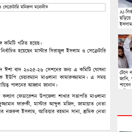
AI-নির
ছড়িয়ে
ইসলাম
অনুসন্
ঘটনার 
্গ কমিটি গঠিত হয়েছ।
্বাচিত হয়েছেন মাস্টার সিরাজুল ইসলাম ও সেক্রেটারি
সজিদে ঈশা বাদ ২০২৫-২৬ সেশনের জন্য এ কমিটি ঘোষনা
টেনে 
উপি চেয়ারম্যান মাওলানা কামারুজ্জামান। এ সময়
জানি, 
দায়িত্ব পালনের আহ্বান জানান।
পাবেন 
পাটওয়
িক কল্যাণ ফেডারেশন উপজেলা শাখার সভাপতি মাওলানা
ুজ্জামান ফারুকী, মাস্টার আব্দুল মজিদ, জামায়াত নেতা
েসর নজরুল ইসলাম, আতিয়ার রহমান সানা, শ্রমিক নেতা