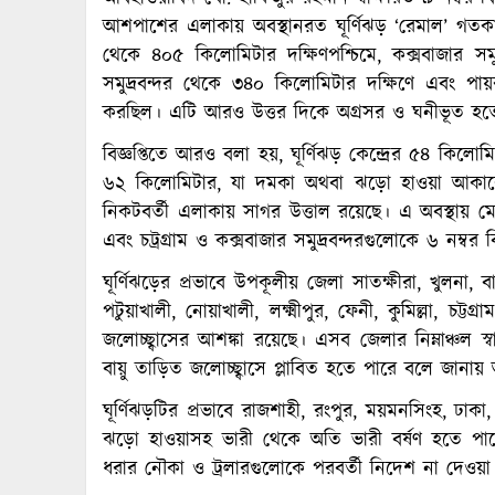
আশপাশের এলাকায় অবস্থানরত ঘূর্ণিঝড় ‘রেমাল’ গতকাল শ
থেকে ৪০৫ কিলোমিটার দক্ষিণপশ্চিমে, কক্সবাজার সমু
সমুদ্রবন্দর থেকে ৩৪০ কিলোমিটার দক্ষিণে এবং পায়র
করছিল। এটি আরও উত্তর দিকে অগ্রসর ও ঘনীভূত হত
বিজ্ঞপ্তিতে আরও বলা হয়, ঘূর্ণিঝড় কেন্দ্রের ৫৪ কিলো
৬২ কিলোমিটার, যা দমকা অথবা ঝড়ো হাওয়া আকারে ৮৮ কি
নিকটবর্তী এলাকায় সাগর উত্তাল রয়েছে। এ অবস্থায় ম
এবং চট্রগ্রাম ও কক্সবাজার সমুদ্রবন্দরগুলোকে ৬ নম্
ঘূর্ণিঝড়ের প্রভাবে উপকূলীয় জেলা সাতক্ষীরা, খুলনা,
পটুয়াখালী, নোয়াখালী, লক্ষ্মীপুর, ফেনী, কুমিল্লা, চট্
জলোচ্ছ্বাসের আশঙ্কা রয়েছে। এসব জেলার নিম্নাঞ্চল
বায়ু তাড়িত জলোচ্ছ্বাসে প্লাবিত হতে পারে বলে জানা
ঘূর্ণিঝড়টির প্রভাবে রাজশাহী, রংপুর, ময়মনসিংহ, ঢাকা
ঝড়ো হাওয়াসহ ভারী থেকে অতি ভারী বর্ষণ হতে পার
ধরার নৌকা ও ট্রলারগুলোকে পরবর্তী নিদেশ না দেওয়া 