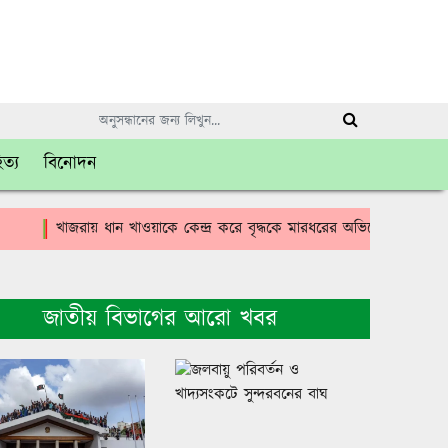
িত্য
বিনোদন
খাজরায় ধান খাওয়াকে কেন্দ্র করে বৃদ্ধকে মারধরের অভিযোগে থানায় লিখিত 
জাতীয় বিভাগের আরো খবর