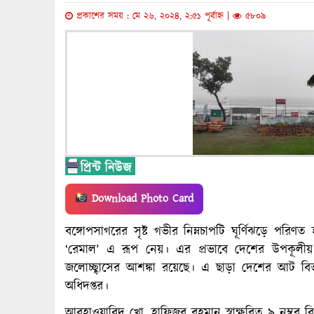
প্রকাশের সময় : মে ২৬, ২০২৪, ২:৫১ পূর্বাহ্ন |
৫৮০৯
Download Photo Card
বঙ্গোপসাগরের সৃষ্ট গভীর নিম্নচাপটি ঘূর্ণিঝড়ে পরিণ
‘রেমাল’ এ রূপ নেয়। এর প্রভাবে দেশের উপকূলীয়
জলোচ্ছ্বাসের আশঙ্কা রয়েছে। এ ছাড়া দেশের আট বি
অধিদপ্তর।
আবহাওয়াবিদ খো. হাফিজুর রহমান স্বাক্ষরিত ৯ নম্বর বি