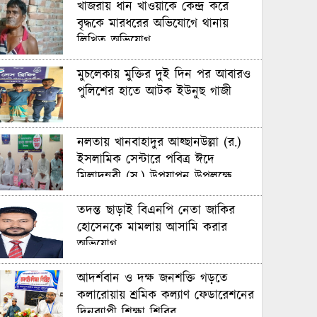
খাজরায় ধান খাওয়াকে কেন্দ্র করে
বৃদ্ধকে মারধরের অভিযোগে থানায়
লিখিত অভিযোগ
মুচলেকায় মুক্তির দুই দিন পর আবারও
পুলিশের হাতে আটক ইউনুছ গাজী
নলতায় খানবাহাদুর আহ্ছানউল্লা (র.)
ইসলামিক সেন্টারে পবিত্র ঈদে
মিলাদুন্নবী (স.) উপযাপন উপলক্ষে
পরামর্শ সভা অনুষ্ঠিত
তদন্ত ছাড়াই বিএনপি নেতা জাকির
হোসেনকে মামলায় আসামি করার
অভিযোগ
আদর্শবান ও দক্ষ জনশক্তি গড়তে
কলারোয়ায় শ্রমিক কল্যাণ ফেডারেশনের
দিনব্যাপী শিক্ষা শিবির