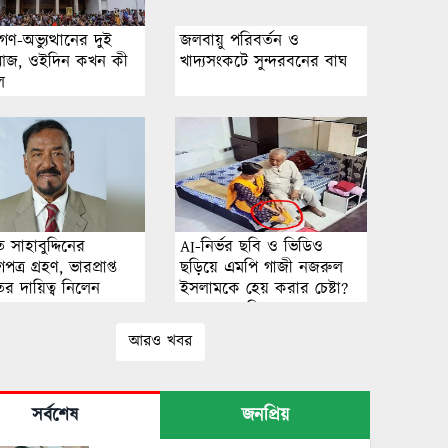
গণ-অভ্যুত্থানের দুই
জলবায়ু পরিবর্তন ও
আজ, ওইদিন কখন কী
খাদ্যসংকটে সুন্দরবনের বাঘ
ল
পতি সাহাবুদ্দিনের
AI-নির্ভর ছবি ও ভিডিও
পত্র গ্রহণ, ভারপ্রাপ্ত
ছড়িয়ে এমপি গাজী নজরুল
পতির দায়িত্ব নিলেন
ইসলামকে হেয় করার চেষ্টা?
র
অনুসন্ধানে মিলছে না বাস্তব
ঘটনার প্রমাণ
আরও খবর
সর্বশেষ
জনপ্রিয়