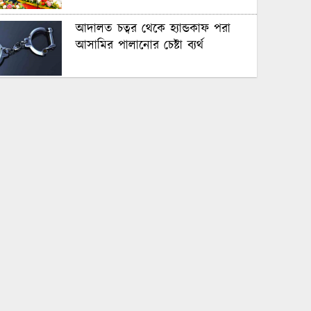
আদালত চত্বর থেকে হ্যান্ডকাফ পরা
আসামির পালানোর চেষ্টা ব্যর্থ
ভোমরা বন্দর দিয়ে দুই দিনে এলো
৭১২ মেট্রিক টন কাঁচা মরিচ
সুন্দরবনে বাঘের আক্রমণে ক্ষতিগ্রস্ত
তিন পরিবারকে স্বাবলম্বী করল
আইএফএসডি ফাউন্ডেশন
মাত্র ২৩ মাস ২৩ দিনে পবিত্র কুরআন
হিফজ।। চাকলা হিফজুল কুরআন মডেল
মাদরাসার শিক্ষার্থী মুজাহিদুল ইসলামের
অনন্য কৃতিত্ব
গদাইপুর জেহের আলী মাধ্যমিক