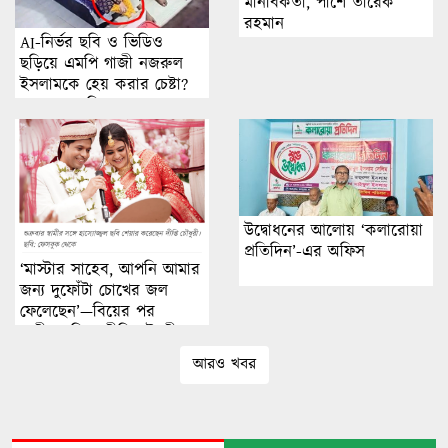
মানবিকতা, পাশে তারেক
রহমান
AI-নির্ভর ছবি ও ভিডিও
ছড়িয়ে এমপি গাজী নজরুল
ইসলামকে হেয় করার চেষ্টা?
অনুসন্ধানে মিলছে না বাস্তব
ঘটনার প্রমাণ
উদ্বোধনের আলোয় ‘কলারোয়া
প্রতিদিন’-এর অফিস
‘মাস্টার সাহেব, আপনি আমার
জন্য দুফোঁটা চোখের জল
ফেলেছেন’—বিয়ের পর
স্বামীকে নিয়ে দীপ্তি চৌধুরীর
আবেগঘন বার্তা
আরও খবর