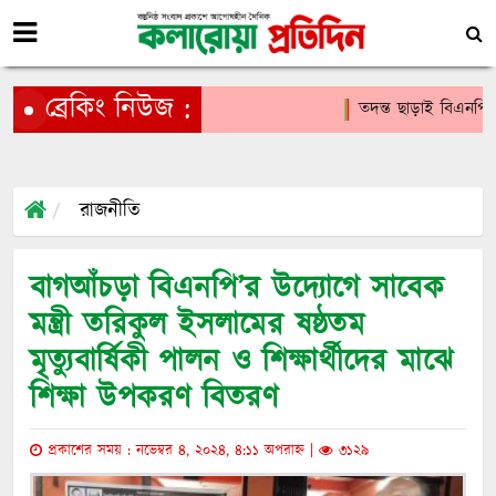
ব্রেকিং নিউজ :
তদন্ত ছাড়াই বিএনপি 
রাজনীতি
বাগআঁচড়া বিএনপি’র উদ্যোগে সাবেক
মন্ত্রী তরিকুল ইসলামের ষষ্ঠতম
মৃত্যুবার্ষিকী পালন ও শিক্ষার্থীদের মাঝে
শিক্ষা উপকরণ বিতরণ
প্রকাশের সময় : নভেম্বর ৪, ২০২৪, ৪:১১ অপরাহ্ন |
৩১২৯