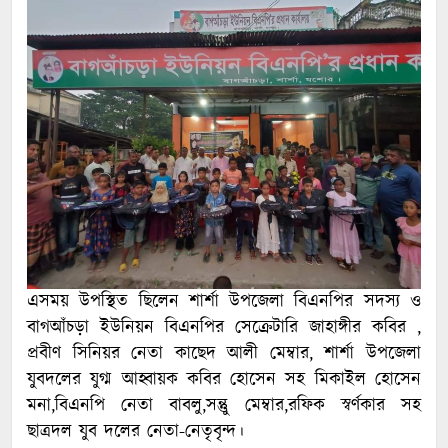
এসময় উপস্থিত ছিলেন শার্শা উপজেলা বিএনপির সদস্য ও
বাগআঁচড়া ইউনিয়ন বিএনপির সেক্রেটারি জাহাঙ্গীর কবির ,
প্রবীণ সিনিয়র নেতা কাছেদ আলী মেম্বার, শার্শা উপজেলা
যুবদলের যুগ্ম আহ্বায়ক কবির হোসেন সহ মিকাইল হোসেন
মনা,বিএনপি নেতা বাবলু,সন্তুু মেম্বার,রফিক স্বর্ণকার সহ
ছাত্রদল যুব দলের নেতা-নেতৃবৃন্দ।