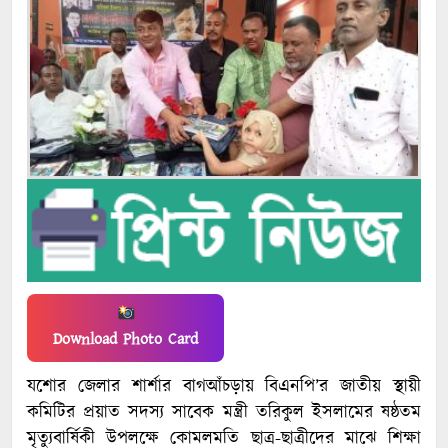
Download Photo Card
যশোর জেলার শার্শার বাগআঁচড়ায় বিএনপি’র জাতীয় স্থায়ী
কমিটির প্রয়াত সদস্য সাবেক মন্ত্রী তরিকুল ইসলামের ষষ্ঠতম
মৃত্যুবার্ষিকী উপলক্ষে কোমলমতি ছাত্র-ছাত্রীদের মাঝে শিক্ষা