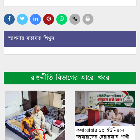
আপনার মতামত লিখুন :
রাজনীতি বিভাগের আরো খবর
কলারোয়ার ১০ ইউনিয়নে
জামায়াতের চেয়ারম্যান প্রার্থী