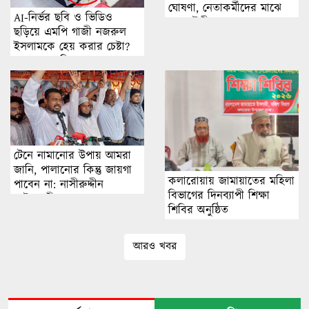
ঘোষণা, নেতাকর্মীদের মাঝে
AI-নির্ভর ছবি ও ভিডিও
নতুন উদ্দীপনা
ছড়িয়ে এমপি গাজী নজরুল
ইসলামকে হেয় করার চেষ্টা?
অনুসন্ধানে মিলছে না বাস্তব
ঘটনার প্রমাণ
টেনে নামানোর উপায় আমরা
জানি, পালানোর কিন্তু জায়গা
কলারোয়ায় জামায়াতের মহিলা
পাবেন না: নাসীরুদ্দীন
বিভাগের দিনব্যাপী শিক্ষা
পাটওয়ারী
শিবির অনুষ্ঠিত
আরও খবর