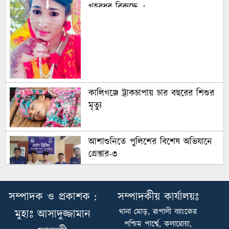
গৃহবধূর বিরুদ্ধে ।
কালিগঞ্জে ট্রাকচাপায় চার বছরের শিশুর
মৃত্যু
আশাশুনিতে পুলিশের বিশেষ অভিযানে
গ্রেপ্তার-৩
আশাশুনিতে পুলিশের বিশেষ অভিযানে
সম্পাদক ও প্রকাশক :
সম্পাদকীয় কার্যালয়ঃ
গ্রেপ্তার-৩
থানা মোড়, রূপালী ব্যাংকের
মুহাঃ আসাদুজ্জামান
পশ্চিম পার্শ্বে, কলারোয়া,