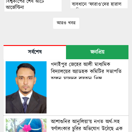
বিশ্বকাপের শেষ আটে
ব্যবধানে ‘ফারাও’দের হারাল
আর্জেন্টিনা
মেসিরা
আরও খবর
সর্বশেষ
জনপ্রিয়
গদাইপুর জেহের আলী মাধ্যমিক
বিদ্যালয়ের অ্যাডহক কমিটির সভাপতি
হলেন মাসুদুর রায়হান প্রিন্স
আশাশুনির আনুলিয়া’য় নগত অর্থ-সহ
স্বর্ণালংকার চুরির অভিযোগ উঠেছে এক