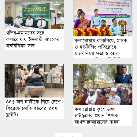
খতিব-ইমামদের সঙ্গে
কলারোয়ায় ইসলামী ব্যাংকের
কলারোয়ায় বাল্যবিয়ে, মাদক
মতবিনিময় সভা
ও ইভটিজিং প্রতিরোধে
মতবিনিময় সভা ও জেলা
প্রশাসকের দিনব্যাপী বিভিন্ন
উন্নয়নমূলক প্রকল্প পরিদর্শন
৪৪৫ জন হাজীকে নিয়ে দেশে
ফিরেছে চলতি বছরের প্রথম
কলারোয়ায় কুশোডাঙ্গা
ফ্লাইট।
হাইস্কুলের প্রধান শিক্ষক
আখতারুজ্জামানের দাফন
সম্পন্ন, সর্বস্তরের মানুষের ঢল