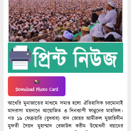
Download Photo Card
আখেরি মুনাজাতের মাধ্যমে সমাপ্ত হলো ঐতিহাসিক চরমোনাই
মাদরাসা ময়দানে আয়োজিত ৩ দিনব্যাপী ফাল্গুনের মাহফিল।
গত ১৯ ফেব্রুয়ারি (বুধবার) বাদ জোহর আমীরুল মুজাহিদীন
মুফতী সৈয়দ মুহাম্মাদ রেজাউল করীম উদ্বোধনী বয়ানের