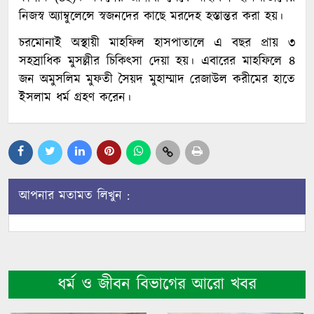
নিজস্ব অ্যাম্বুলেন্সে স্বজনদের কাছে মরদেহ হস্তান্তর করা হয়।
চরমোনাই অস্থায়ী মাহফিল হাসপাতালে এ বছর প্রায় ৩
সহস্রাধিক মুসল্লীর চিকিৎসা দেয়া হয়। এবারের মাহফিলে ৪
জন অমুসলিম মুফতী সৈয়দ মুহাম্মাদ রেজাউল করীমের হাতে
ইসলাম ধর্ম গ্রহণ করেন।
আপনার মতামত লিখুন :
ধর্ম ও জীবন বিভাগের আরো খবর