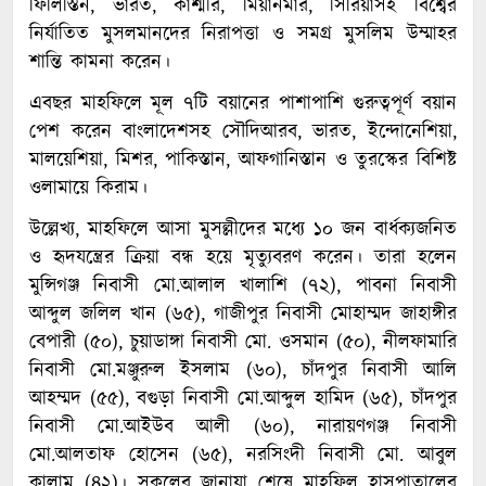
ফিলিস্তিন, ভারত, কাশ্মীর, মিয়ানমার, সিরিয়াসহ বিশ্বের
নির্যাতিত মুসলমানদের নিরাপত্তা ও সমগ্র মুসলিম উম্মাহর
শান্তি কামনা করেন।
এবছর মাহফিলে মূল ৭টি বয়ানের পাশাপাশি গুরুত্বপূর্ণ বয়ান
পেশ করেন বাংলাদেশসহ সৌদিআরব, ভারত, ইন্দোনেশিয়া,
মালয়েশিয়া, মিশর, পাকিস্তান, আফগানিস্তান ও তুরস্কের বিশিষ্ট
ওলামায়ে কিরাম।
উল্লেখ্য, মাহফিলে আসা মুসল্লীদের মধ্যে ১০ জন বার্ধক্যজনিত
ও হৃদযন্ত্রের ক্রিয়া বন্ধ হয়ে মৃত্যুবরণ করেন। তারা হলেন
মুন্সিগঞ্জ নিবাসী মো.আলাল খালাশি (৭২), পাবনা নিবাসী
আব্দুল জলিল খান (৬৫), গাজীপুর নিবাসী মোহাম্মদ জাহাঙ্গীর
বেপারী (৫০), চুয়াডাঙ্গা নিবাসী মো. ওসমান (৫০), নীলফামারি
নিবাসী মো.মঞ্জুরুল ইসলাম (৬০), চাঁদপুর নিবাসী আলি
আহম্মদ (৫৫), বগুড়া নিবাসী মো.আব্দুল হামিদ (৬৫), চাঁদপুর
নিবাসী মো.আইউব আলী (৬০), নারায়ণগঞ্জ নিবাসী
মো.আলতাফ হোসেন (৬৫), নরসিংদী নিবাসী মো. আবুল
কালাম (৪২)। সকলের জানাযা শেষে মাহফিল হাসপাতালের