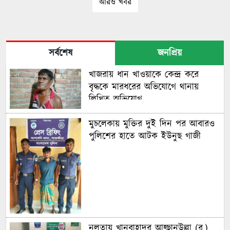
আরও খবর
সর্বশেষ
জনপ্রিয়
খাজরায় ধান খাওয়াকে কেন্দ্র করে
বৃদ্ধকে মারধরের অভিযোগে থানায়
লিখিত অভিযোগ
মুচলেকায় মুক্তির দুই দিন পর আবারও
পুলিশের হাতে আটক ইউনুছ গাজী
নলতায় খানবাহাদুর আহ্ছানউল্লা (র.)