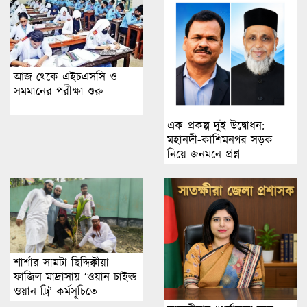
আজ থেকে এইচএসসি ও
সমমানের পরীক্ষা শুরু
এক প্রকল্প দুই উদ্বোধন:
মহানদী-কাশিমনগর সড়ক
নিয়ে জনমনে প্রশ্ন
শার্শার সামটা ছিদ্দিক্বীয়া
ফাজিল মাদ্রাসায় ‘ওয়ান চাইল্ড
ওয়ান ট্রি’ কর্মসূচিতে
বৃক্ষরোপণ