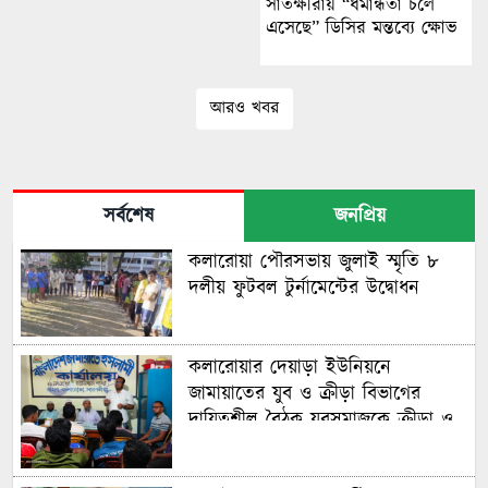
সাতক্ষীরায় “ধর্মান্ধতা চলে
এসেছে” ডিসির মন্তব্যে ক্ষোভ
আরও খবর
সর্বশেষ
জনপ্রিয়
কলারোয়া পৌরসভায় জুলাই স্মৃতি ৮
দলীয় ফুটবল টুর্নামেন্টের উদ্বোধন
কলারোয়ার দেয়াড়া ইউনিয়নে
জামায়াতের যুব ও ক্রীড়া বিভাগের
দায়িত্বশীল বৈঠক যুবসমাজকে ক্রীড়া ও
ইতিবাচক সামাজিক কর্মকাণ্ডে সম্পৃক্ত
করার আহ্বান