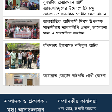
বুধহাটায় চেয়ারম্যান প্রার্থী
এ্যাড.শহিদুলের উদ্যোগে ফ্রি চক্ষু
ক্যাম্প।।৩ শতাধিক রোগীর সেবা প্রদান
আন্তর্জাতিক আদিবাসী দিবস উপলক্ষে
সাতক্ষীরায় স্মারকলিপি প্রদান, আলোচনা
সভা ও সাংস্কৃতিক অনুষ্ঠান
বাঁশদহায় ইয়াবাসহ শফিকুল আটক
জামায়াত জোটের রাষ্ট্রপতি প্রার্থী ঘোষণা
দেবহাটায় কবি কাজী নজরুল ইসলামের
সম্পাদক ও প্রকাশক :
সম্পাদকীয় কার্যালয়ঃ
মৃত্যু বার্ষিকী উপলক্ষে প্রস্তুতি মূলক সভা
থানা মোড়, রূপালী ব্যাংকের
মুহাঃ আসাদুজ্জামান