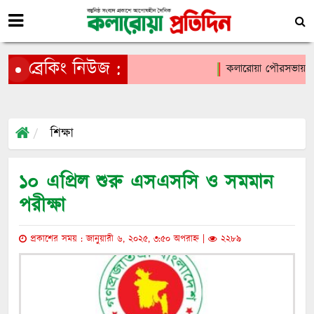
ব্রেকিং নিউজ :
কলারোয়া পৌরসভায় জুলাই
শিক্ষা
১০ এপ্রিল শুরু এসএসসি ও সমমান
পরীক্ষা
প্রকাশের সময় : জানুয়ারী ৬, ২০২৫, ৩:৫০ অপরাহ্ন |
২২৮৯